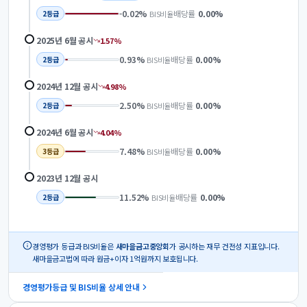
-0.02
%
배당률
0.00
%
BIS비율
2
등급
2025년 6월
공시
1.57
%
0.93
%
배당률
0.00
%
BIS비율
2
등급
2024년 12월
공시
4.98
%
2.50
%
배당률
0.00
%
BIS비율
2
등급
2024년 6월
공시
4.04
%
7.48
%
배당률
0.00
%
BIS비율
3
등급
2023년 12월
공시
11.52
%
배당률
0.00
%
BIS비율
2
등급
경영평가 등급과 BIS비율은
새마을금고중앙회
가 공시하는 재무 건전성 지표입니다.
새마을금고법에 따라 원금+이자 1억원까지 보호됩니다.
경영평가등급 및 BIS비율 상세 안내