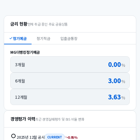
금리 현황
현재 취급 중인 주요 금융상품
정기예금
정기적금
입출금통장
MG더뱅킹정기예금
0.00
3개월
%
3.00
6개월
%
3.63
12개월
%
경영평가 이력
최근 경영실태평가 및 BIS 비율 변화
2025년 12월
공시
0.95
%
CURRENT