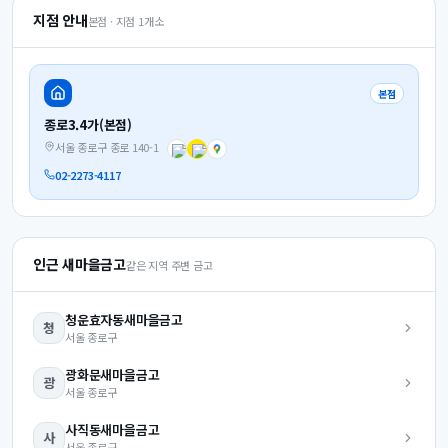
지점 안내
본점 · 지점
1
개소
본점
종로3.4가(본점)
서울 종로구 종로 140-1
02-2273-4117
인근 새마을금고
같은 지역 주변 금고
청운효자동
새마을금고
청
서울
종로구
광화문
새마을금고
광
서울
종로구
사직동
새마을금고
사
서울
종로구