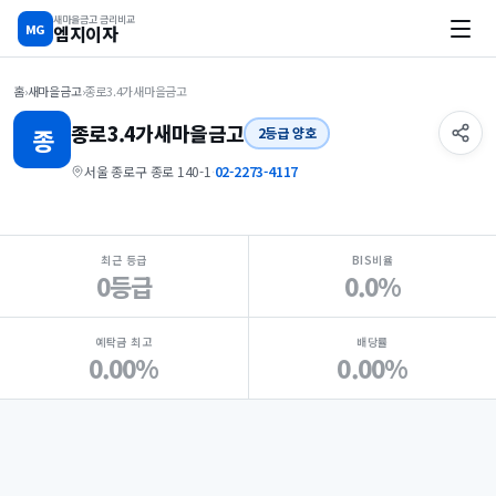
새마을금고 금리비교
MG
엠지이자
홈
›
새마을금고
›
종로3.4가새마을금고
종로3.4가
새마을금고
종
2등급 양호
서울 종로구 종로 140-1
·
02-2273-4117
지점 핵심 지표 요약
최근 등급
BIS비율
0등급
0.0%
예탁금 최고
배당률
0.00%
0.00%
Loading
Ad...