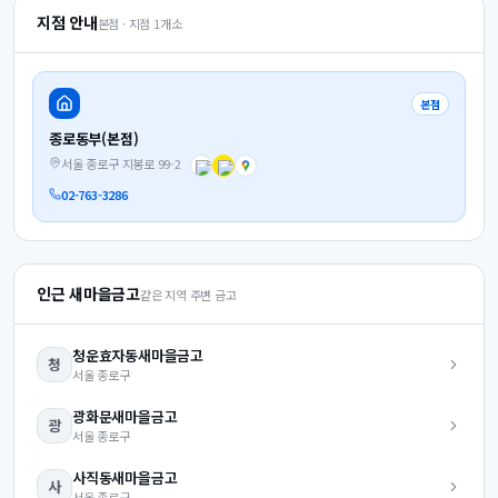
지점 안내
본점 · 지점
1
개소
본점
종로동부(본점)
서울 종로구 지봉로 99-2
02-763-3286
인근 새마을금고
같은 지역 주변 금고
청운효자동
새마을금고
청
서울
종로구
광화문
새마을금고
광
서울
종로구
사직동
새마을금고
사
서울
종로구