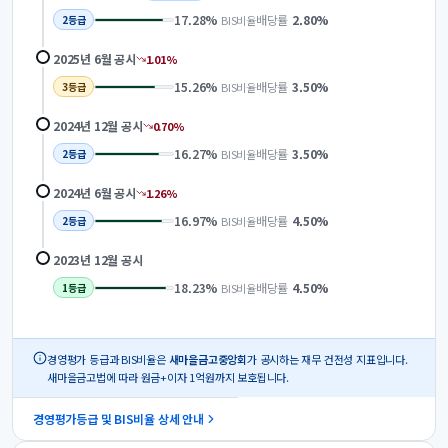
17.28
%
배당률
2.80
%
BIS비율
2
등급
2025년 6월
공시
1.01
%
15.26
%
배당률
3.50
%
BIS비율
3
등급
2024년 12월
공시
0.70
%
16.27
%
배당률
3.50
%
BIS비율
2
등급
2024년 6월
공시
1.26
%
16.97
%
배당률
4.50
%
BIS비율
2
등급
2023년 12월
공시
18.23
%
배당률
4.50
%
BIS비율
1
등급
경영평가 등급과 BIS비율은
새마을금고중앙회
가 공시하는 재무 건전성 지표입니다.
새마을금고법에 따라 원금+이자 1억원까지 보호됩니다.
경영평가등급 및 BIS비율 상세 안내