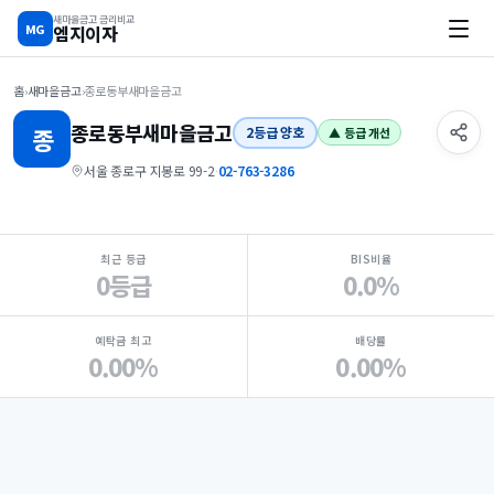
새마을금고 금리비교
MG
엠지이자
홈
›
새마을금고
›
종로동부새마을금고
종로동부
새마을금고
종
2등급 양호
▲ 등급 개선
서울 종로구 지봉로 99-2
·
02-763-3286
지점 핵심 지표 요약
최근 등급
BIS비율
0등급
0.0%
예탁금 최고
배당률
0.00%
0.00%
Loading
Ad...