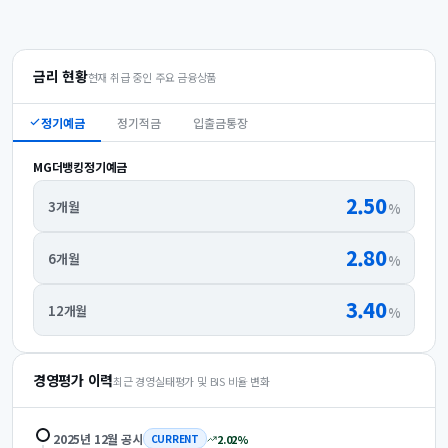
금리 현황
현재 취급 중인 주요 금융상품
정기예금
정기적금
입출금통장
MG더뱅킹정기예금
2.50
3개월
%
2.80
6개월
%
3.40
12개월
%
경영평가 이력
최근 경영실태평가 및 BIS 비율 변화
2025년 12월
공시
2.02
%
CURRENT