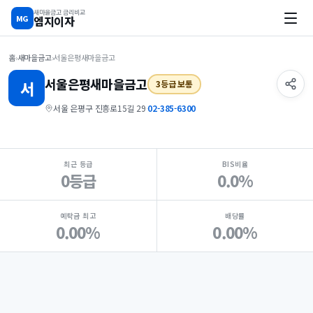
새마을금고 금리비교
MG
엠지이자
홈
›
새마을금고
›
서울은평새마을금고
서울은평
새마을금고
서
3등급 보통
서울 은평구 진흥로15길 29
·
02-385-6300
지점 핵심 지표 요약
최근 등급
BIS비율
0등급
0.0%
예탁금 최고
배당률
0.00%
0.00%
Loading
Ad...