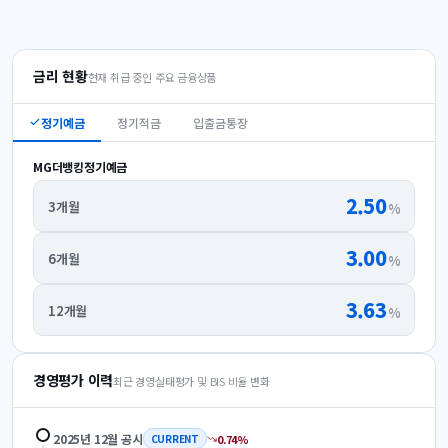
금리 현황
현재 취급 중인 주요 금융상품
정기예금
정기적금
입출금통장
MG더뱅킹정기예금
2.50
3개월
%
3.00
6개월
%
3.63
12개월
%
경영평가 이력
최근 경영실태평가 및 BIS 비율 변화
2025년 12월
공시
0.74
%
CURRENT