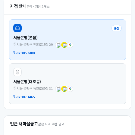
지점 안내
본점 · 지점
2
개소
본점
서울은평(본점)
서울 은평구 진흥로15길 29
02-385-6300
서울은평(대조동)
서울 은평구 통일로69길 31
02-387-4465
인근 새마을금고
같은 지역 주변 금고