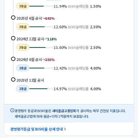
11.94
%
배당률
1.50
%
BIS비율
3
등급
2025년 6월
공시
0.92
%
12.68
%
배당률
2.50
%
BIS비율
3
등급
2024년 12월
공시
1.18
%
13.60
%
배당률
2.50
%
BIS비율
3
등급
2024년 6월
공시
2.55
%
12.42
%
배당률
4.00
%
BIS비율
2
등급
2023년 12월
공시
14.97
%
배당률
4.00
%
BIS비율
2
등급
경영평가 등급과 BIS비율은
새마을금고중앙회
가 공시하는 재무 건전성 지표입니다.
새마을금고법에 따라 원금+이자 1억원까지 보호됩니다.
경영평가등급 및 BIS비율 상세 안내