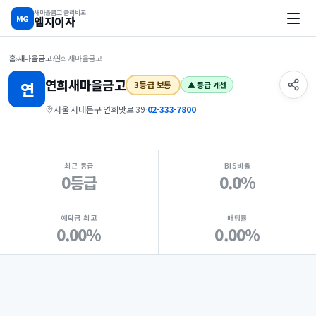
새마을금고 금리비교
MG
엠지이자
홈
›
새마을금고
›
연희새마을금고
연희
새마을금고
연
3등급 보통
▲ 등급 개선
서울 서대문구 연희맛로 39
·
02-333-7800
지점 핵심 지표 요약
최근 등급
BIS비율
0등급
0.0%
예탁금 최고
배당률
0.00%
0.00%
Loading
Ad...