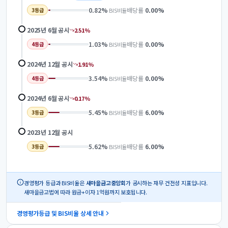
0.82
%
배당률
0.00
%
BIS비율
3
등급
2025년 6월
공시
2.51
%
1.03
%
배당률
0.00
%
BIS비율
4
등급
2024년 12월
공시
1.91
%
3.54
%
배당률
0.00
%
BIS비율
4
등급
2024년 6월
공시
0.17
%
5.45
%
배당률
6.00
%
BIS비율
3
등급
2023년 12월
공시
5.62
%
배당률
6.00
%
BIS비율
3
등급
경영평가 등급과 BIS비율은
새마을금고중앙회
가 공시하는 재무 건전성 지표입니다.
새마을금고법에 따라 원금+이자 1억원까지 보호됩니다.
경영평가등급 및 BIS비율 상세 안내