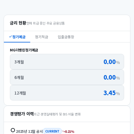
금리 현황
현재 취급 중인 주요 금융상품
정기예금
정기적금
입출금통장
MG더뱅킹정기예금
0.00
3개월
%
0.00
6개월
%
3.45
12개월
%
경영평가 이력
최근 경영실태평가 및 BIS 비율 변화
2025년 12월
공시
0.21
%
CURRENT