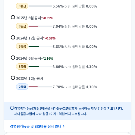
6.56
%
배당률
0.00
%
BIS비율
3
등급
2025년 6월
공시
0.89
%
7.94
%
배당률
0.00
%
BIS비율
3
등급
2024년 12월
공시
0.03
%
8.83
%
배당률
0.00
%
BIS비율
3
등급
2024년 6월
공시
1.16
%
8.86
%
배당률
4.30
%
BIS비율
3
등급
2023년 12월
공시
7.70
%
배당률
4.30
%
BIS비율
2
등급
경영평가 등급과 BIS비율은
새마을금고중앙회
가 공시하는 재무 건전성 지표입니다.
새마을금고법에 따라 원금+이자 1억원까지 보호됩니다.
경영평가등급 및 BIS비율 상세 안내