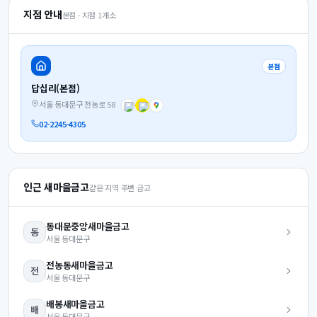
지점 안내
본점 · 지점
1
개소
본점
답십리(본점)
서울 동대문구 전농로 58
02-2245-4305
인근 새마을금고
같은 지역 주변 금고
동대문중앙
새마을금고
동
서울
동대문구
전농동
새마을금고
전
서울
동대문구
배봉
새마을금고
배
서울
동대문구