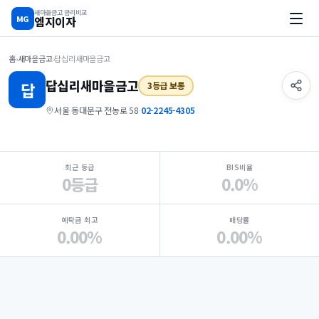
새마을금고 금리비교
MG
엠지이자
홈
›
새마을금고
›
답십리새마을금고
답십리
새마을금고
답
3등급 보통
서울 동대문구 전농로 58
·
02-2245-4305
지점 핵심 지표 요약
최근 등급
BIS비율
0등급
0.0%
예탁금 최고
배당률
0.00%
0.00%
Loading
Ad...