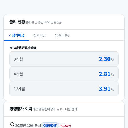
금리 현황
현재 취급 중인 주요 금융상품
정기예금
정기적금
입출금통장
MG더뱅킹정기예금
2.30
3개월
%
2.81
6개월
%
3.91
12개월
%
경영평가 이력
최근 경영실태평가 및 BIS 비율 변화
2025년 12월
공시
1.38
%
CURRENT