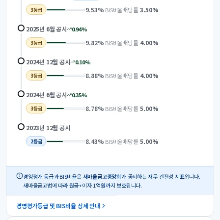
9.53
%
배당률
3.50
%
BIS비율
3
등급
2025년 6월
공시
0.94
%
9.82
%
배당률
4.00
%
BIS비율
3
등급
2024년 12월
공시
0.10
%
8.88
%
배당률
4.00
%
BIS비율
3
등급
2024년 6월
공시
0.35
%
8.78
%
배당률
5.00
%
BIS비율
3
등급
2023년 12월
공시
8.43
%
배당률
5.00
%
BIS비율
2
등급
경영평가 등급과 BIS비율은
새마을금고중앙회
가 공시하는 재무 건전성 지표입니다.
새마을금고법에 따라 원금+이자 1억원까지 보호됩니다.
경영평가등급 및 BIS비율 상세 안내