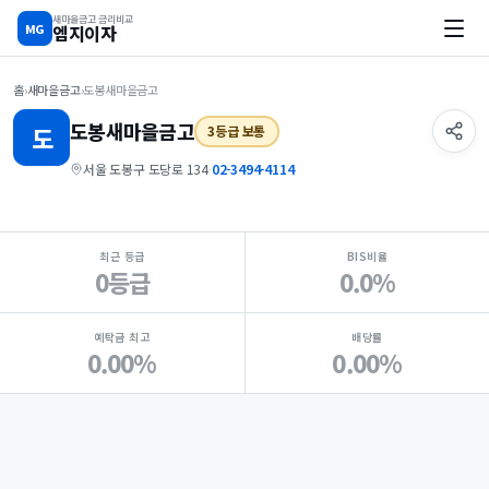
새마을금고 금리비교
MG
엠지이자
홈
›
새마을금고
›
도봉새마을금고
도봉
새마을금고
도
3등급 보통
서울 도봉구 도당로 134
·
02-3494-4114
지점 핵심 지표 요약
최근 등급
BIS비율
0등급
0.0%
예탁금 최고
배당률
0.00%
0.00%
Loading
Ad...