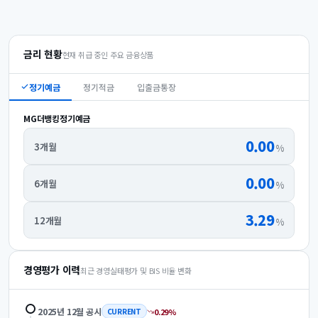
금리 현황
현재 취급 중인 주요 금융상품
정기예금
정기적금
입출금통장
MG더뱅킹정기예금
0.00
3개월
%
0.00
6개월
%
3.29
12개월
%
경영평가 이력
최근 경영실태평가 및 BIS 비율 변화
2025년 12월
공시
0.29
%
CURRENT