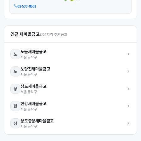
02-533-8501
인근 새마을금고
같은 지역 주변 금고
노들
새마을금고
노
서울
동작구
노량진
새마을금고
노
서울
동작구
상도
새마을금고
상
서울
동작구
한강
새마을금고
한
서울
동작구
상도중앙
새마을금고
상
서울
동작구