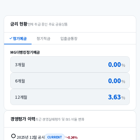
금리 현황
현재 취급 중인 주요 금융상품
정기예금
정기적금
입출금통장
MG더뱅킹정기예금
0.00
3개월
%
0.00
6개월
%
3.63
12개월
%
경영평가 이력
최근 경영실태평가 및 BIS 비율 변화
2025년 12월
공시
0.24
%
CURRENT