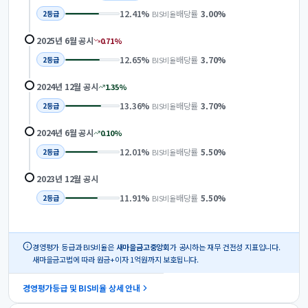
12.41
%
배당률
3.00
%
BIS비율
2
등급
2025년 6월
공시
0.71
%
12.65
%
배당률
3.70
%
BIS비율
2
등급
2024년 12월
공시
1.35
%
13.36
%
배당률
3.70
%
BIS비율
2
등급
2024년 6월
공시
0.10
%
12.01
%
배당률
5.50
%
BIS비율
2
등급
2023년 12월
공시
11.91
%
배당률
5.50
%
BIS비율
2
등급
경영평가 등급과 BIS비율은
새마을금고중앙회
가 공시하는 재무 건전성 지표입니다.
새마을금고법에 따라 원금+이자 1억원까지 보호됩니다.
경영평가등급 및 BIS비율 상세 안내