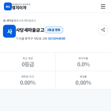
새마을금고 금리비교
MG
엠지이자
홈
›
새마을금고
›
사당새마을금고
사당
새마을금고
사
2등급 양호
서울 동작구 사당로 240
·
02-584-8500
지점 핵심 지표 요약
최근 등급
BIS비율
0등급
0.0%
예탁금 최고
배당률
0.00%
0.00%
Loading
Ad...