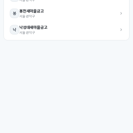
봉천
새마을금고
봉
서울
관악구
낙성대
새마을금고
낙
서울
관악구