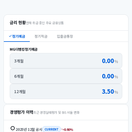
금리 현황
현재 취급 중인 주요 금융상품
정기예금
정기적금
입출금통장
MG더뱅킹정기예금
0.00
3개월
%
0.00
6개월
%
3.50
12개월
%
경영평가 이력
최근 경영실태평가 및 BIS 비율 변화
2025년 12월
공시
0.90
%
CURRENT