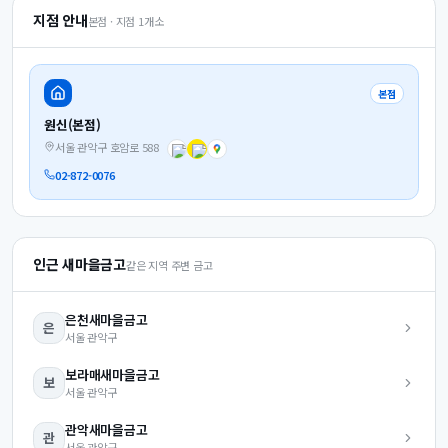
지점 안내
본점 · 지점
1
개소
본점
원신(본점)
서울 관악구 호암로 588
02-872-0076
인근 새마을금고
같은 지역 주변 금고
은천
새마을금고
은
서울
관악구
보라매
새마을금고
보
서울
관악구
관악
새마을금고
관
서울
관악구