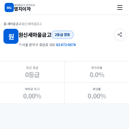
새마을금고 금리비교
MG
엠지이자
홈
›
새마을금고
›
원신새마을금고
원신
새마을금고
원
2등급 양호
서울 관악구 호암로 588
·
02-872-0076
지점 핵심 지표 요약
최근 등급
BIS비율
0등급
0.0%
예탁금 최고
배당률
0.00%
0.00%
Loading
Ad...