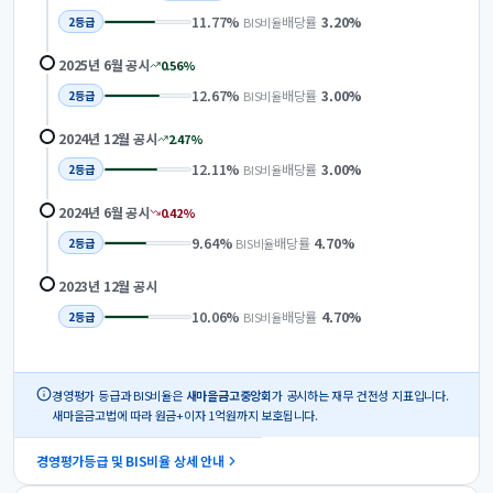
11.77
%
배당률
3.20
%
BIS비율
2
등급
2025년 6월
공시
0.56
%
12.67
%
배당률
3.00
%
BIS비율
2
등급
2024년 12월
공시
2.47
%
12.11
%
배당률
3.00
%
BIS비율
2
등급
2024년 6월
공시
0.42
%
9.64
%
배당률
4.70
%
BIS비율
2
등급
2023년 12월
공시
10.06
%
배당률
4.70
%
BIS비율
2
등급
경영평가 등급과 BIS비율은
새마을금고중앙회
가 공시하는 재무 건전성 지표입니다.
새마을금고법에 따라 원금+이자 1억원까지 보호됩니다.
경영평가등급 및 BIS비율 상세 안내