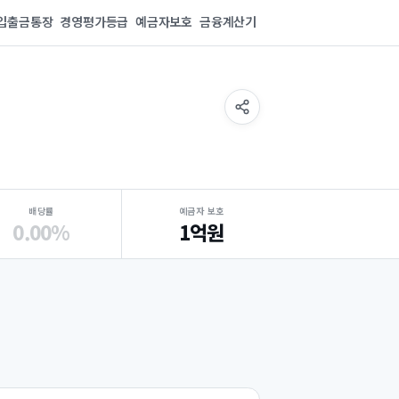
입출금통장
경영평가등급
예금자보호
금융계산기
배당률
예금자 보호
0.00%
1억원