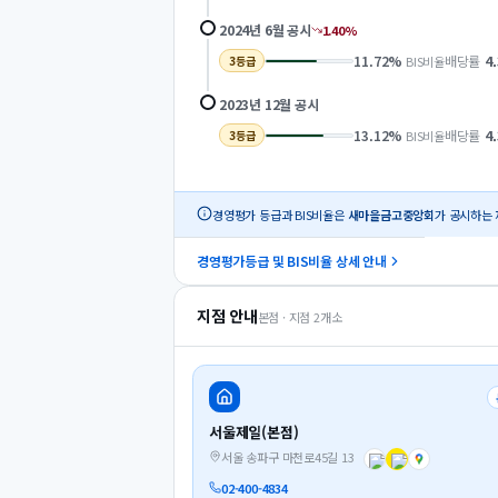
2024년 6월
공시
1.40
%
11.72
%
배당률
4
BIS비율
3
등급
2023년 12월
공시
13.12
%
배당률
4
BIS비율
3
등급
경영평가 등급과 BIS비율은
새마을금고중앙회
가 공시하는 
경영평가등급 및 BIS비율 상세 안내
지점 안내
본점 · 지점
2
개소
서울제일(본점)
서울 송파구 마천로45길 13
02-400-4834