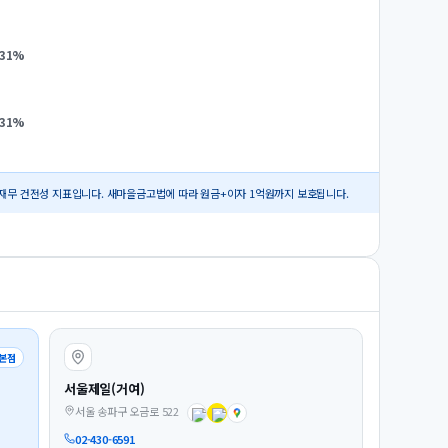
.31
%
.31
%
재무 건전성 지표입니다. 새마을금고법에 따라 원금+이자 1억원까지 보호됩니다.
본점
서울제일(거여)
서울 송파구 오금로 522
02-430-6591