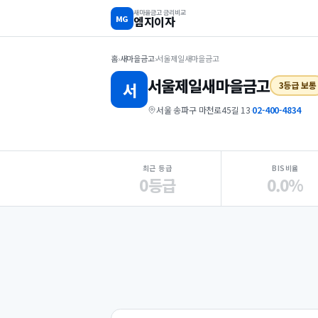
새마을금고 금리비교
MG
엠지이자
홈
›
새마을금고
›
서울제일새마을금고
서울제일
새마을금고
서
3등급 보통
서울 송파구 마천로45길 13
·
02-400-4834
지점 핵심 지표 요약
최근 등급
BIS비율
0등급
0.0%
Loading
Ad...