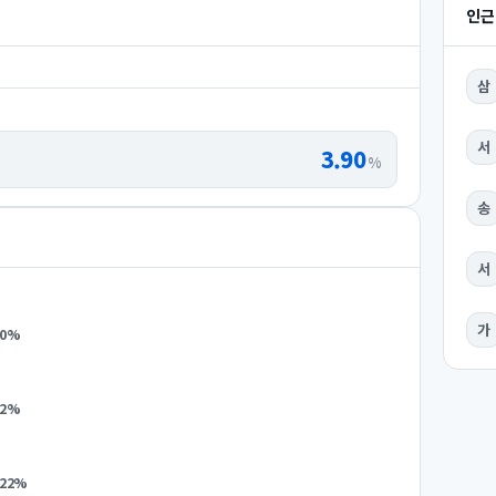
인근
삼
서
3.90
%
송
서
가
0
%
2
%
.22
%