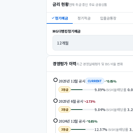
금리 현황
현재 취급 중인 주요 금융상품
정기예금
정기적금
입출금통장
MG더뱅킹정기예금
12개월
경영평가 이력
최근 경영실태평가 및 BIS 비율 변화
2025년 12월
공시
0.05
%
CURRENT
9.89
%
배당률
0.0
BIS비율
3
등급
2025년 6월
공시
2.73
%
9.84
%
배당률
3.2
BIS비율
3
등급
2024년 12월
공시
0.85
%
12.57
%
배당률
3
BIS비율
3
등급