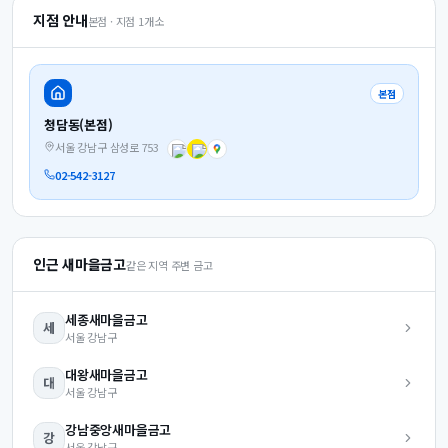
지점 안내
본점 · 지점
1
개소
본점
청담동(본점)
서울 강남구 삼성로 753
02-542-3127
인근 새마을금고
같은 지역 주변 금고
세종
새마을금고
세
서울
강남구
대왕
새마을금고
대
서울
강남구
강남중앙
새마을금고
강
서울
강남구