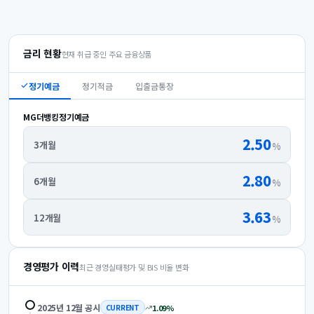
금리 현황
현재 취급 중인 주요 금융상품
정기예금
정기적금
입출금통장
MG더뱅킹정기예금
2.50
3개월
%
2.80
6개월
%
3.63
12개월
%
경영평가 이력
최근 경영실태평가 및 BIS 비율 변화
2025년 12월
공시
1.09
%
CURRENT