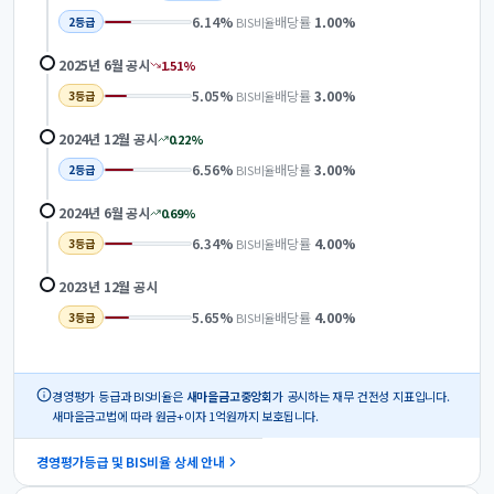
6.14
%
배당률
1.00
%
BIS비율
2
등급
2025년 6월
공시
1.51
%
5.05
%
배당률
3.00
%
BIS비율
3
등급
2024년 12월
공시
0.22
%
6.56
%
배당률
3.00
%
BIS비율
2
등급
2024년 6월
공시
0.69
%
6.34
%
배당률
4.00
%
BIS비율
3
등급
2023년 12월
공시
5.65
%
배당률
4.00
%
BIS비율
3
등급
경영평가 등급과 BIS비율은
새마을금고중앙회
가 공시하는 재무 건전성 지표입니다.
새마을금고법에 따라 원금+이자 1억원까지 보호됩니다.
경영평가등급 및 BIS비율 상세 안내