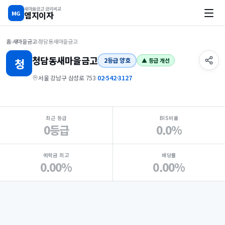
새마을금고 금리비교
MG
엠지이자
홈
›
새마을금고
›
청담동새마을금고
청담동
새마을금고
청
2등급 양호
▲ 등급 개선
서울 강남구 삼성로 753
·
02-542-3127
지점 핵심 지표 요약
최근 등급
BIS비율
0등급
0.0%
예탁금 최고
배당률
0.00%
0.00%
Loading
Ad...