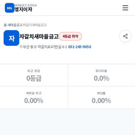
새마을금고 금리비교
MG
엠지이자
홈
›
새마을금고
›
자갈치새마을금고
자갈치
새마을금고
자
4등급 취약
부산 중구 자갈치로47번길 6-1
·
051-245-9058
지점 핵심 지표 요약
최근 등급
BIS비율
0등급
0.0%
예탁금 최고
배당률
0.00%
0.00%
Loading
Ad...