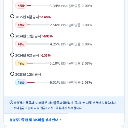
3.34
%
배당률
0.00
%
BIS비율
4
등급
2025년 6월
공시
1.69
%
2.56
%
배당률
0.00
%
BIS비율
4
등급
2024년 12월
공시
0.93
%
4.25
%
배당률
0.00
%
BIS비율
4
등급
2024년 6월
공시
1.33
%
5.18
%
배당률
2.08
%
BIS비율
3
등급
2023년 12월
공시
6.51
%
배당률
2.08
%
BIS비율
2
등급
경영평가 등급과 BIS비율은
새마을금고중앙회
가 공시하는 재무 건전성 지표입니다.
새마을금고법에 따라 원금+이자 1억원까지 보호됩니다.
경영평가등급 및 BIS비율 상세 안내