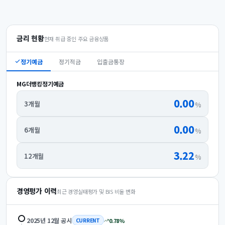
금리 현황
현재 취급 중인 주요 금융상품
정기예금
정기적금
입출금통장
MG더뱅킹정기예금
0.00
3개월
%
0.00
6개월
%
3.22
12개월
%
경영평가 이력
최근 경영실태평가 및 BIS 비율 변화
2025년 12월
공시
0.78
%
CURRENT