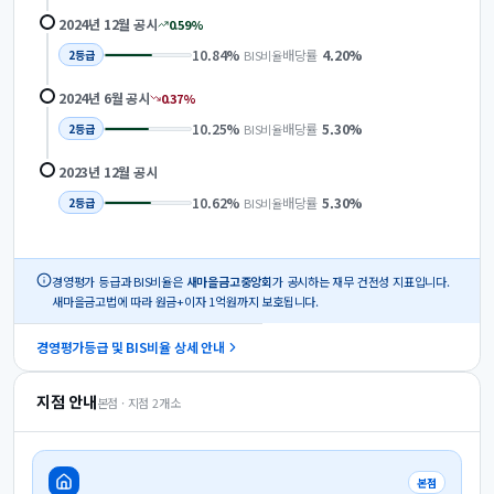
2024년 12월
공시
0.59
%
10.84
%
배당률
4.20
%
BIS비율
2
등급
2024년 6월
공시
0.37
%
10.25
%
배당률
5.30
%
BIS비율
2
등급
2023년 12월
공시
10.62
%
배당률
5.30
%
BIS비율
2
등급
경영평가 등급과 BIS비율은
새마을금고중앙회
가 공시하는 재무 건전성 지표입니다.
새마을금고법에 따라 원금+이자 1억원까지 보호됩니다.
경영평가등급 및 BIS비율 상세 안내
지점 안내
본점 · 지점
2
개소
본점