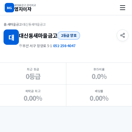
새마을금고 금리비교
MG
엠지이자
홈
›
새마을금고
›
대신동새마을금고
대신동
새마을금고
대
2등급 양호
부산 서구 망양로 5-1
·
051-256-4047
지점 핵심 지표 요약
최근 등급
BIS비율
0등급
0.0%
예탁금 최고
배당률
0.00%
0.00%
Loading
Ad...