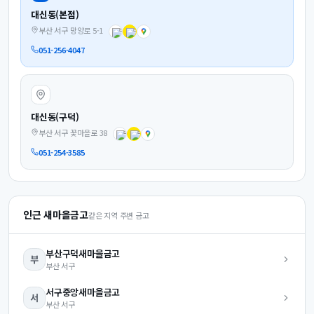
대신동(본점)
부산 서구 망양로 5-1
051-256-4047
대신동(구덕)
부산 서구 꽃마을로 38
051-254-3585
인근 새마을금고
같은 지역 주변 금고
부산구덕
새마을금고
부
부산
서구
서구중앙
새마을금고
서
부산
서구