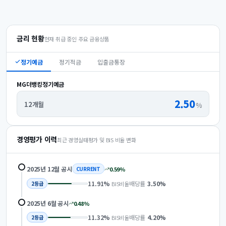
금리 현황
현재 취급 중인 주요 금융상품
정기예금
정기적금
입출금통장
MG더뱅킹정기예금
2.50
12개월
%
경영평가 이력
최근 경영실태평가 및 BIS 비율 변화
2025년 12월
공시
0.59
%
CURRENT
11.91
%
배당률
3.50
%
BIS비율
2
등급
2025년 6월
공시
0.48
%
11.32
%
배당률
4.20
%
BIS비율
2
등급