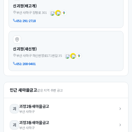
신괴정(배고개)
부산 사하구 장평로 301
051-291-2718
신괴정(새신평)
부산 사하구 하신번영로171번길 35
051-208-0401
인근 새마을금고
같은 지역 주변 금고
괴정2동
새마을금고
괴
부산
사하구
괴정3동
새마을금고
괴
부산
사하구