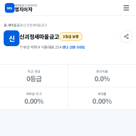
새마을금고 금리비교
MG
엠지이자
홈
›
새마을금고
›
신괴정새마을금고
신괴정
새마을금고
신
3등급 보통
부산 사하구 낙동대로 254
·
051-205-5001
지점 핵심 지표 요약
최근 등급
BIS비율
0등급
0.0%
예탁금 최고
배당률
0.00%
0.00%
Loading
Ad...