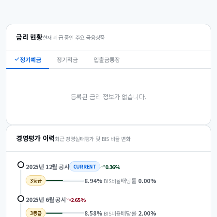
금리 현황
현재 취급 중인 주요 금융상품
정기예금
정기적금
입출금통장
등록된 금리 정보가 없습니다.
경영평가 이력
최근 경영실태평가 및 BIS 비율 변화
2025년 12월
공시
0.36
%
CURRENT
8.94
%
배당률
0.00
%
BIS비율
3
등급
2025년 6월
공시
2.65
%
8.58
%
배당률
2.00
%
BIS비율
3
등급