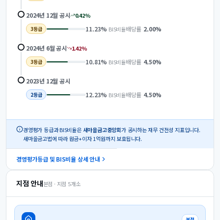
2024년 12월
공시
0.42
%
11.23
%
배당률
2.00
%
BIS비율
3
등급
2024년 6월
공시
1.42
%
10.81
%
배당률
4.50
%
BIS비율
3
등급
2023년 12월
공시
12.23
%
배당률
4.50
%
BIS비율
2
등급
경영평가 등급과 BIS비율은
새마을금고중앙회
가 공시하는 재무 건전성 지표입니다.
새마을금고법에 따라 원금+이자 1억원까지 보호됩니다.
경영평가등급 및 BIS비율 상세 안내
지점 안내
본점 · 지점
5
개소
본점