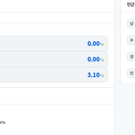
인근
남
수
0.00
%
광
0.00
%
3.10
민
%
0
%