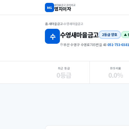
새마을금고 금리비교
MG
엠지이자
홈
›
새마을금고
›
수영새마을금고
수영
새마을금고
수
2등급 양호
▲ 
부산 수영구 수영로705번길 48
·
051-753-038
지점 핵심 지표 요약
최근 등급
BIS비율
0등급
0.0%
Loading
Ad...