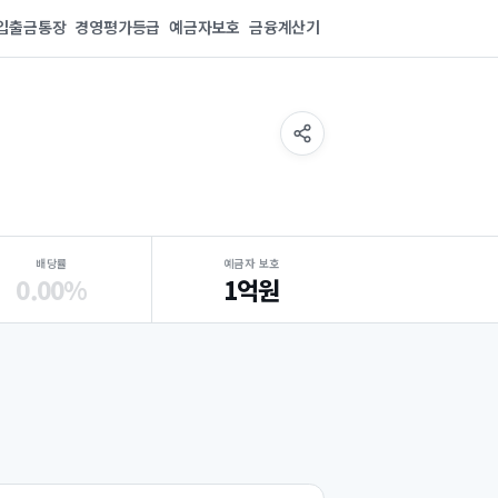
입출금통장
경영평가등급
예금자보호
금융계산기
배당률
예금자 보호
0.00%
1억원