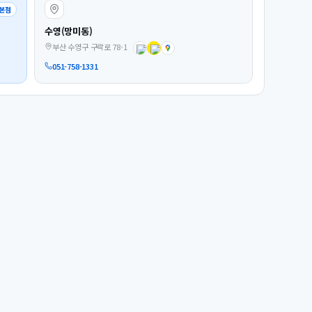
본점
수영(망미동)
부산 수영구 구락로 78-1
051-758-1331