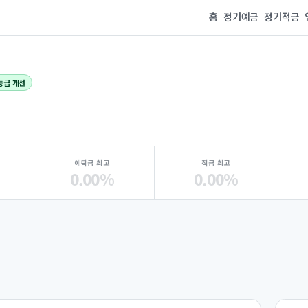
홈
정기예금
정기적금
등급 개선
1
예탁금 최고
적금 최고
0.00%
0.00%