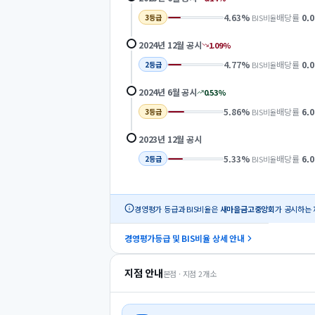
4.63
%
배당률
0.0
BIS비율
3
등급
2024년 12월
공시
1.09
%
4.77
%
배당률
0.0
BIS비율
2
등급
2024년 6월
공시
0.53
%
5.86
%
배당률
6.0
BIS비율
3
등급
2023년 12월
공시
5.33
%
배당률
6.0
BIS비율
2
등급
경영평가 등급과 BIS비율은
새마을금고중앙회
가 공시하는 
경영평가등급 및 BIS비율 상세 안내
지점 안내
본점 · 지점
2
개소