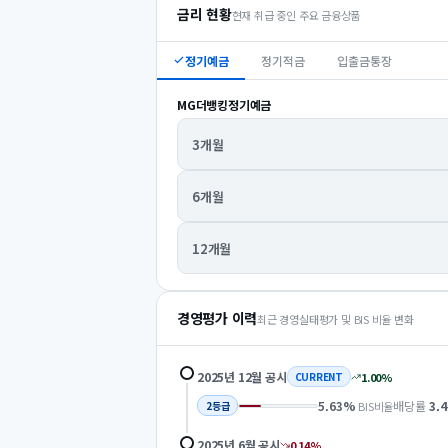
금리 현황
현재 취급 중인 주요 금융상품
정기예금
정기적금
입출금통장
MG더뱅킹정기예금
3개월
6개월
12개월
경영평가 이력
최근 경영실태평가 및 BIS 비율 변화
2025년 12월
공시
1.00
%
CURRENT
5.63
%
배당률
3.4
BIS비율
2
등급
2025년 6월
공시
0.14
%