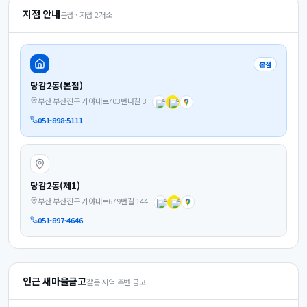
지점 안내
본점 · 지점
2
개소
본점
당감2동(본점)
부산 부산진구 가야대로703번나길 3
051-898-5111
당감2동(제1)
부산 부산진구 가야대로679번길 144
051-897-4646
인근 새마을금고
같은 지역 주변 금고