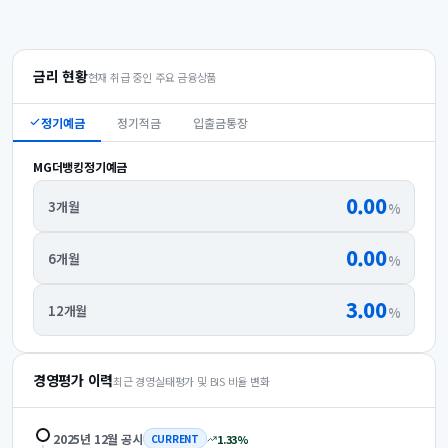
금리 현황
현재 취급 중인 주요 금융상품
정기예금
정기적금
입출금통장
MG더뱅킹정기예금
0.00
3개월
%
0.00
6개월
%
3.00
12개월
%
경영평가 이력
최근 경영실태평가 및 BIS 비율 변화
2025년 12월
공시
1.33
%
CURRENT