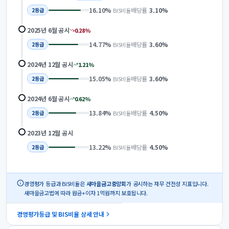
16.10
%
배당률
3.10
%
BIS비율
2
등급
2025년 6월
공시
0.28
%
14.77
%
배당률
3.60
%
BIS비율
2
등급
2024년 12월
공시
1.21
%
15.05
%
배당률
3.60
%
BIS비율
2
등급
2024년 6월
공시
0.62
%
13.84
%
배당률
4.50
%
BIS비율
2
등급
2023년 12월
공시
13.22
%
배당률
4.50
%
BIS비율
2
등급
경영평가 등급과 BIS비율은
새마을금고중앙회
가 공시하는 재무 건전성 지표입니다.
새마을금고법에 따라 원금+이자 1억원까지 보호됩니다.
경영평가등급 및 BIS비율 상세 안내