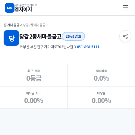
새마을금고 금리비교
MG
엠지이자
홈
›
새마을금고
›
당감2동새마을금고
당감2동
새마을금고
당
2등급 양호
부산 부산진구 가야대로703번나길 3
·
051-898-5111
지점 핵심 지표 요약
최근 등급
BIS비율
0등급
0.0%
예탁금 최고
배당률
0.00%
0.00%
Loading
Ad...