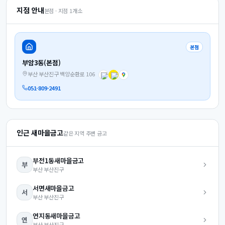
지점 안내
본점 · 지점
1
개소
본점
부암3동(본점)
부산 부산진구 백양순환로 106
051-809-2491
인근 새마을금고
같은 지역 주변 금고
부전1동
새마을금고
부
부산
부산진구
서면
새마을금고
서
부산
부산진구
연지동
새마을금고
연
부산
부산진구