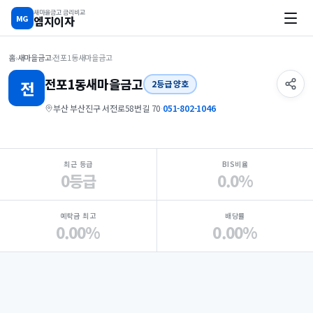
새마을금고 금리비교
MG
엠지이자
홈
›
새마을금고
›
전포1동새마을금고
전포1동
새마을금고
전
2등급 양호
부산 부산진구 서전로58번길 70
·
051-802-1046
지점 핵심 지표 요약
최근 등급
BIS비율
0등급
0.0%
예탁금 최고
배당률
0.00%
0.00%
Loading
Ad...