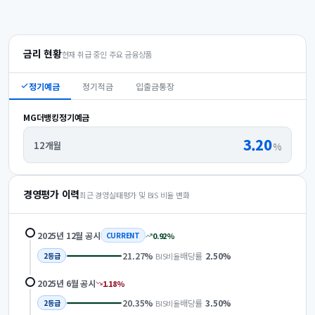
금리 현황
현재 취급 중인 주요 금융상품
정기예금
정기적금
입출금통장
MG더뱅킹정기예금
3.20
12개월
%
경영평가 이력
최근 경영실태평가 및 BIS 비율 변화
2025년 12월
공시
0.92
%
CURRENT
21.27
%
배당률
2.50
%
BIS비율
2
등급
2025년 6월
공시
1.18
%
20.35
%
배당률
3.50
%
BIS비율
2
등급