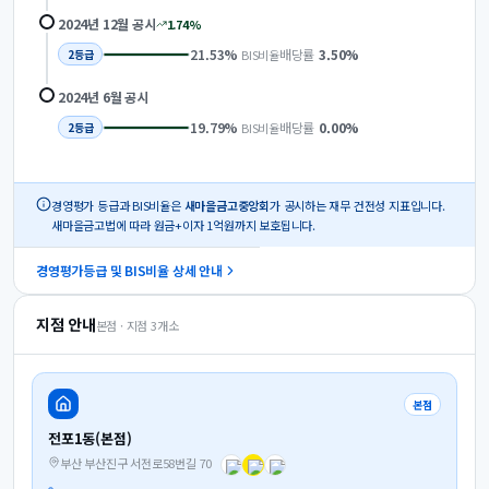
2024년 12월
공시
1.74
%
21.53
%
배당률
3.50
%
BIS비율
2
등급
2024년 6월
공시
19.79
%
배당률
0.00
%
BIS비율
2
등급
경영평가 등급과 BIS비율은
새마을금고중앙회
가 공시하는 재무 건전성 지표입니다.
새마을금고법에 따라 원금+이자 1억원까지 보호됩니다.
경영평가등급 및 BIS비율 상세 안내
지점 안내
본점 · 지점
3
개소
본점
전포1동(본점)
부산 부산진구 서전로58번길 70