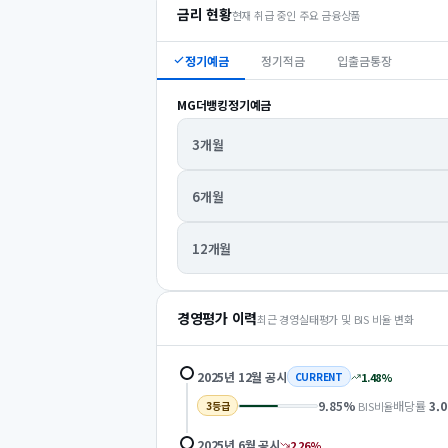
금리 현황
현재 취급 중인 주요 금융상품
정기예금
정기적금
입출금통장
MG더뱅킹정기예금
3개월
6개월
12개월
경영평가 이력
최근 경영실태평가 및 BIS 비율 변화
2025년 12월
공시
1.48
%
CURRENT
9.85
%
배당률
3.0
BIS비율
3
등급
2025년 6월
공시
2.26
%