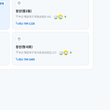
본점
장산(중2동)
부산 해운대구 좌동순환로 441
051-744-1226
장산(청사포)
부산 해운대구 청사포로58번길 123
051-704-1669