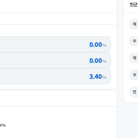
인근
해
우
0.00
%
해
0.00
%
3.40
부
%
반
0
%