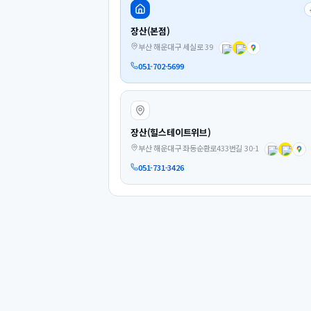
장산(본점)
부산 해운대구 세실로 39
051-702-5699
장산(힐스테이트위브)
부산 해운대구 좌동순환로433번길 30-1
051-731-3426