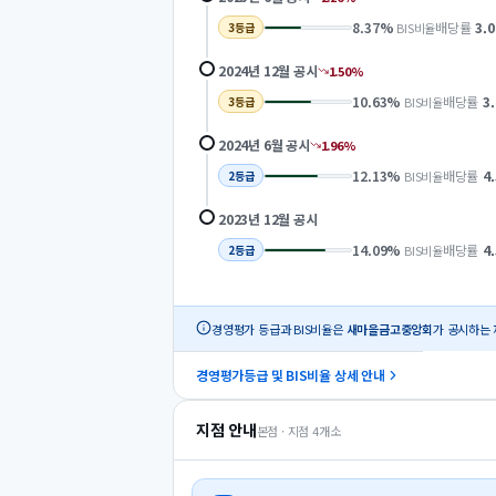
8.37
%
배당률
3.0
BIS비율
3
등급
2024년 12월
공시
1.50
%
10.63
%
배당률
3
BIS비율
3
등급
2024년 6월
공시
1.96
%
12.13
%
배당률
4
BIS비율
2
등급
2023년 12월
공시
14.09
%
배당률
4
BIS비율
2
등급
경영평가 등급과 BIS비율은
새마을금고중앙회
가 공시하는 
경영평가등급 및 BIS비율 상세 안내
지점 안내
본점 · 지점
4
개소