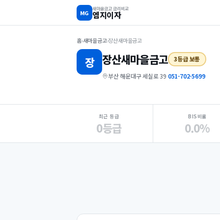
새마을금고 금리비교
MG
엠지이자
홈
›
새마을금고
›
장산새마을금고
장산
새마을금고
장
3등급 보통
부산 해운대구 세실로 39
·
051-702-5699
지점 핵심 지표 요약
최근 등급
BIS비율
0등급
0.0%
Loading
Ad...