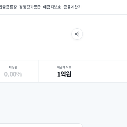
입출금통장
경영평가등급
예금자보호
금융계산기
배당률
예금자 보호
0.00%
1억원