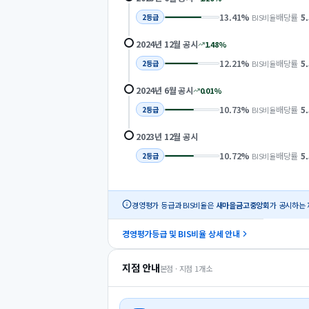
13.41
%
배당률
5
BIS비율
2
등급
2024년 12월
공시
1.48
%
12.21
%
배당률
5
BIS비율
2
등급
2024년 6월
공시
0.01
%
10.73
%
배당률
5
BIS비율
2
등급
2023년 12월
공시
10.72
%
배당률
5
BIS비율
2
등급
경영평가 등급과 BIS비율은
새마을금고중앙회
가 공시하는 
경영평가등급 및 BIS비율 상세 안내
지점 안내
본점 · 지점
1
개소