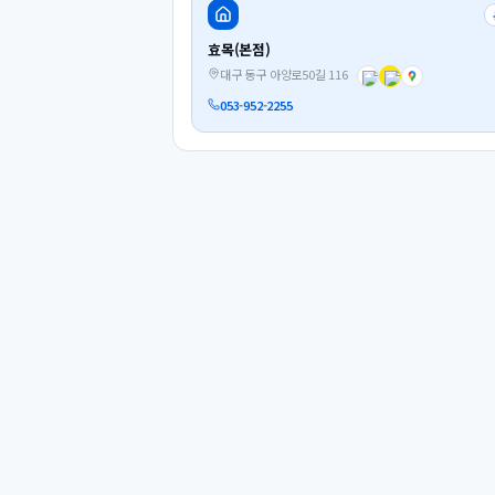
효목(본점)
대구 동구 아양로50길 116
053-952-2255