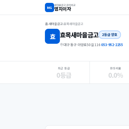
새마을금고 금리비교
MG
엠지이자
홈
›
새마을금고
›
효목새마을금고
효목
새마을금고
효
2등급 양호
대구 동구 아양로50길 116
·
053-952-2255
지점 핵심 지표 요약
최근 등급
BIS비율
0등급
0.0%
Loading
Ad...