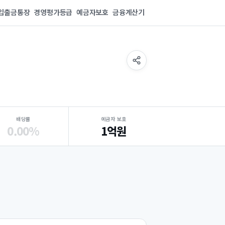
입출금통장
경영평가등급
예금자보호
금융계산기
배당률
예금자 보호
0.00%
1억원