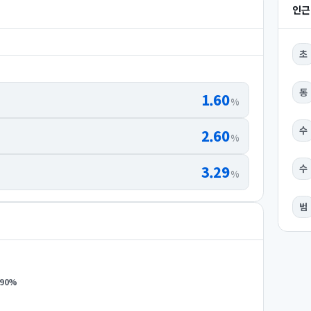
인근
초
동
1.60
%
수
2.60
%
3.29
수
%
범
.90
%