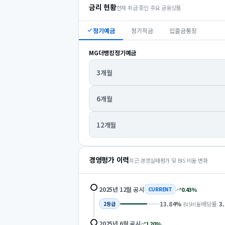
금리 현황
현재 취급 중인 주요 금융상품
정기예금
정기적금
입출금통장
MG더뱅킹정기예금
3개월
6개월
12개월
경영평가 이력
최근 경영실태평가 및 BIS 비율 변화
2025년 12월
공시
0.43
%
CURRENT
13.84
%
배당률
3
BIS비율
2
등급
2025년 6월
공시
1.20
%