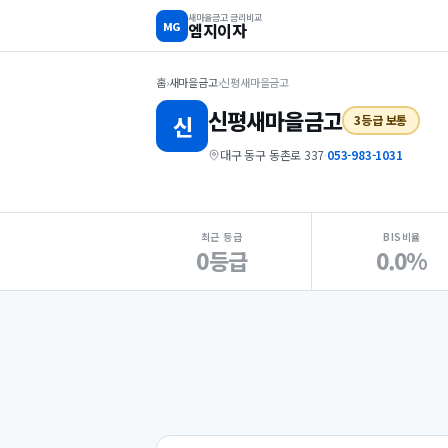
새마을금고 금리비교
MG
엠지이자
홈
›
새마을금고
›
신평새마을금고
신평
새마을금고
신
3등급 보통
대구 동구 동촌로 337
·
053-983-1031
지점 핵심 지표 요약
최근 등급
BIS비율
0등급
0.0%
Loading
Ad...