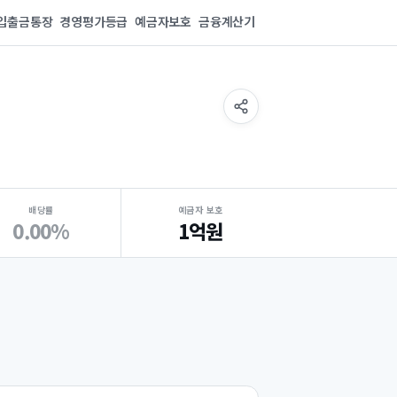
입출금통장
경영평가등급
예금자보호
금융계산기
배당률
예금자 보호
0.00%
1억원