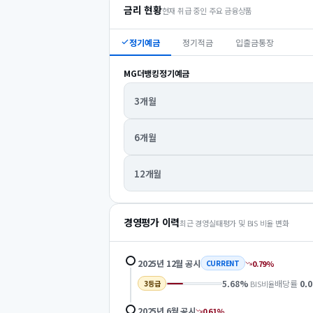
금리 현황
현재 취급 중인 주요 금융상품
정기예금
정기적금
입출금통장
MG더뱅킹정기예금
3개월
6개월
12개월
경영평가 이력
최근 경영실태평가 및 BIS 비율 변화
2025년 12월
공시
0.79
%
CURRENT
5.68
%
배당률
0.0
BIS비율
3
등급
2025년 6월
공시
0.61
%