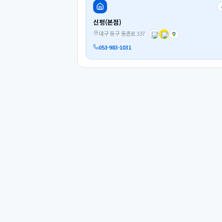
신평(본점)
대구 동구 동촌로 337
053-983-1031