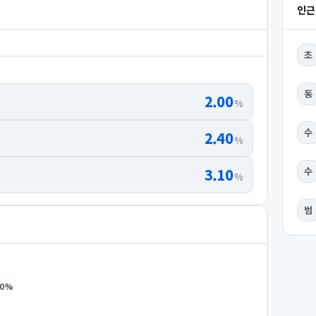
인근
초
동
2.00
%
수
2.40
%
3.10
수
%
범
0
%