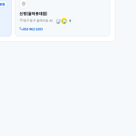
본점
신평(율하롯데점)
대구 동구 율하서로 40
053-962-1033