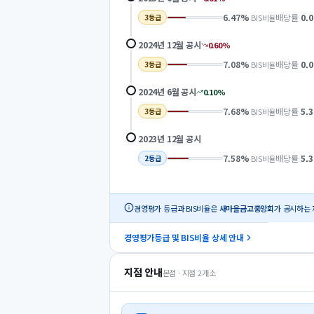
6.47
%
배당률
0.0
BIS비율
3
등급
2024년 12월
공시
0.60
%
7.08
%
배당률
0.0
BIS비율
3
등급
2024년 6월
공시
0.10
%
7.68
%
배당률
5.3
BIS비율
3
등급
2023년 12월
공시
7.58
%
배당률
5.3
BIS비율
2
등급
경영평가 등급과 BIS비율은
새마을금고중앙회
가 공시하는 
경영평가등급 및 BIS비율 상세 안내
지점 안내
본점 · 지점
2
개소