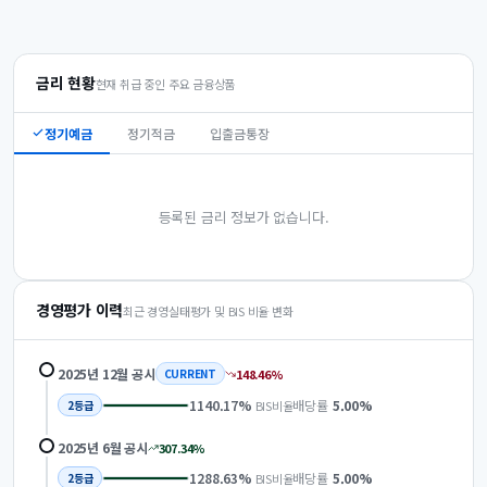
금리 현황
현재 취급 중인 주요 금융상품
정기예금
정기적금
입출금통장
등록된 금리 정보가 없습니다.
경영평가 이력
최근 경영실태평가 및 BIS 비율 변화
2025년 12월
공시
148.46
%
CURRENT
1140.17
%
배당률
5.00
%
BIS비율
2
등급
2025년 6월
공시
307.34
%
1288.63
%
배당률
5.00
%
BIS비율
2
등급