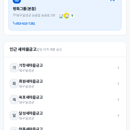
평화그룹(본점)
대구 달성군 논공읍 논공로 597
053-610-7281
인근 새마을금고
같은 지역 주변 금고
가창
새마을금고
가
대구
달성군
화원
새마을금고
화
대구
달성군
옥포
새마을금고
옥
대구
달성군
달성
새마을금고
달
대구
달성군
현풍
새마을금고