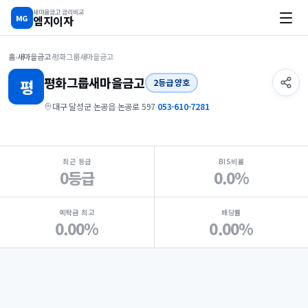
새마을금고 금리비교
MG
엠지이자
홈
›
새마을금고
›
평화그룹새마을금고
평화그룹
새마을금고
평
2등급 양호
대구 달성군 논공읍 논공로 597
·
053-610-7281
지점 핵심 지표 요약
최근 등급
BIS비율
0등급
0.0%
예탁금 최고
배당률
0.00%
0.00%
Loading
Ad...