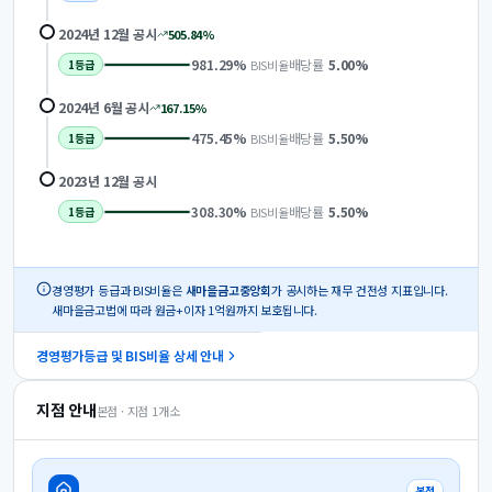
2024년 12월
공시
505.84
%
981.29
%
배당률
5.00
%
BIS비율
1
등급
2024년 6월
공시
167.15
%
475.45
%
배당률
5.50
%
BIS비율
1
등급
2023년 12월
공시
308.30
%
배당률
5.50
%
BIS비율
1
등급
경영평가 등급과 BIS비율은
새마을금고중앙회
가 공시하는 재무 건전성 지표입니다.
새마을금고법에 따라 원금+이자 1억원까지 보호됩니다.
경영평가등급 및 BIS비율 상세 안내
지점 안내
본점 · 지점
1
개소
본점