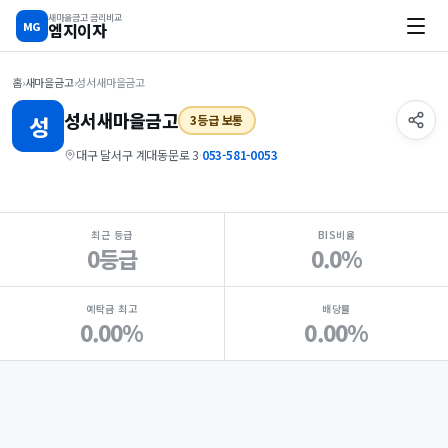
새마을금고 금리비교
MG
엠지이자
홈
›
새마을금고
›
성서새마을금고
성서
새마을금고
성
3등급 보통
대구 달서구 계대동문로 3
·
053-581-0053
지점 핵심 지표 요약
최근 등급
BIS비율
0등급
0.0%
예탁금 최고
배당률
0.00%
0.00%
Loading
Ad...