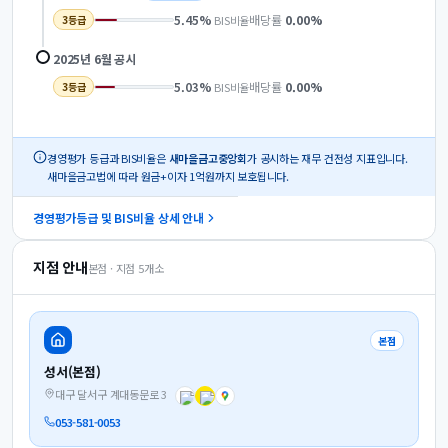
5.45
%
배당률
0.00
%
BIS비율
3
등급
2025년 6월
공시
5.03
%
배당률
0.00
%
BIS비율
3
등급
경영평가 등급과 BIS비율은
새마을금고중앙회
가 공시하는 재무 건전성 지표입니다.
새마을금고법에 따라 원금+이자 1억원까지 보호됩니다.
경영평가등급 및 BIS비율 상세 안내
지점 안내
본점 · 지점
5
개소
본점
성서(본점)
대구 달서구 계대동문로 3
053-581-0053