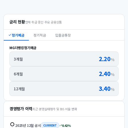
금리 현황
현재 취급 중인 주요 금융상품
정기예금
정기적금
입출금통장
MG더뱅킹정기예금
2.20
3개월
%
2.40
6개월
%
3.40
12개월
%
경영평가 이력
최근 경영실태평가 및 BIS 비율 변화
2025년 12월
공시
0.42
%
CURRENT