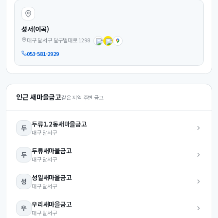
성서(이곡)
대구 달서구 달구벌대로 1298
053-581-2929
인근 새마을금고
같은 지역 주변 금고
두류1.2동
새마을금고
두
대구
달서구
두류
새마을금고
두
대구
달서구
성일
새마을금고
성
대구
달서구
우리
새마을금고
우
대구
달서구