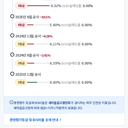
-0.01
%
배당률
0.00
%
BIS비율
4
등급
2025년 6월
공시
0.51
%
5.60
%
배당률
0.00
%
BIS비율
4
등급
2024년 12월
공시
0.28
%
6.11
%
배당률
0.00
%
BIS비율
3
등급
2024년 6월
공시
2.41
%
6.39
%
배당률
0.00
%
BIS비율
3
등급
2023년 12월
공시
8.80
%
배당률
0.00
%
BIS비율
3
등급
경영평가 등급과 BIS비율은
새마을금고중앙회
가 공시하는 재무 건전성 지표입니다.
새마을금고법에 따라 원금+이자 1억원까지 보호됩니다.
경영평가등급 및 BIS비율 상세 안내