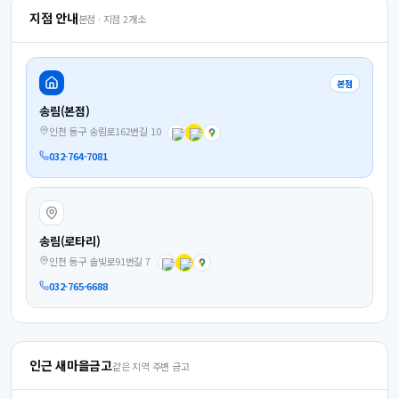
지점 안내
본점 · 지점
2
개소
본점
송림(본점)
인천 동구 송림로162번길 10
032-764-7081
송림(로타리)
인천 동구 솔빛로91번길 7
032-765-6688
인근 새마을금고
같은 지역 주변 금고