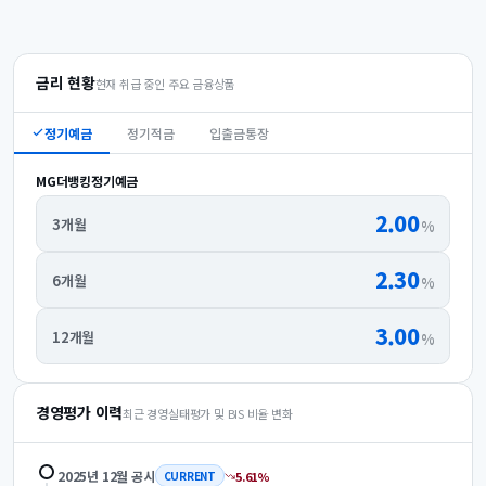
금리 현황
현재 취급 중인 주요 금융상품
정기예금
정기적금
입출금통장
MG더뱅킹정기예금
2.00
3개월
%
2.30
6개월
%
3.00
12개월
%
경영평가 이력
최근 경영실태평가 및 BIS 비율 변화
2025년 12월
공시
5.61
%
CURRENT