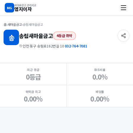
새마을금고 금리비교
MG
엠지이자
홈
›
새마을금고
›
송림새마을금고
송림
새마을금고
송
4등급 취약
인천 동구 송림로162번길 10
·
032-764-7081
지점 핵심 지표 요약
최근 등급
BIS비율
0등급
0.0%
예탁금 최고
배당률
0.00%
0.00%
Loading
Ad...