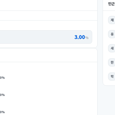
인근
제
용
3.00
%
새
한
학
0
%
0
%
0
%