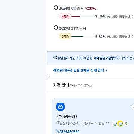
2024년 6월
공시
2.33
%
7.49
%
배당률
3.1
BIS비율
4
등급
2023년 12월
공시
9.82
%
배당률
3.1
BIS비율
3
등급
경영평가 등급과 BIS비율은
새마을금고중앙회
가 공시하는 
경영평가등급 및 BIS비율 상세 안내
지점 안내
본점 · 지점
2
개소
남인천(본점)
인천 미추홀구 미추홀대로657번길 72
032-875-7330