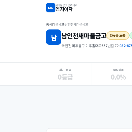
새마을금고 금리비교
MG
엠지이자
홈
›
새마을금고
›
남인천새마을금고
남인천
새마을금고
남
3등급 보통
인천 미추홀구 미추홀대로657번길 72
·
032-87
지점 핵심 지표 요약
최근 등급
BIS비율
0등급
0.0%
Loading
Ad...