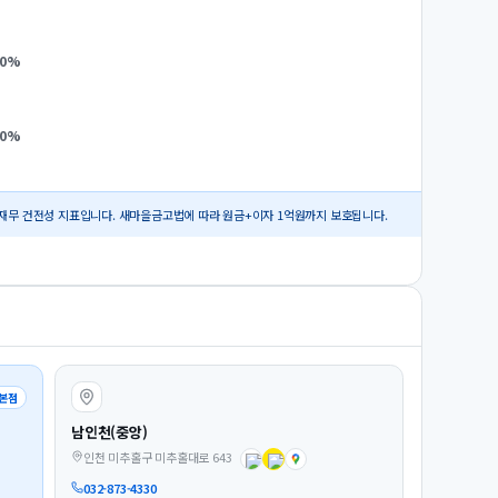
0
%
0
%
재무 건전성 지표입니다. 새마을금고법에 따라 원금+이자 1억원까지 보호됩니다.
본점
남인천(중앙)
인천 미추홀구 미추홀대로 643
032-873-4330