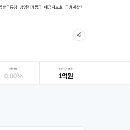
입출금통장
경영평가등급
예금자보호
금융계산기
배당률
예금자 보호
0.00%
1억원