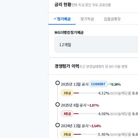
금리 현황
현재 취급 중인 주요 금융상품
정기예금
정기적금
입출금통장
MG더뱅킹정기예금
12개월
경영평가 이력
최근 경영실태평가 및 BIS 비율 변화
2025년 12월
공시
0.24
%
CURRENT
4.32
%
배당률
0.0
BIS비율
3
등급
2025년 6월
공시
1.87
%
4.08
%
배당률
0.0
BIS비율
4
등급
2024년 12월
공시
1.54
%
5.95
%
배당률
0.0
BIS비율
3
등급