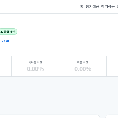
홈
정기예금
정기적금
▲ 등급 개선
5-7330
예탁금 최고
적금 최고
0.00%
0.00%