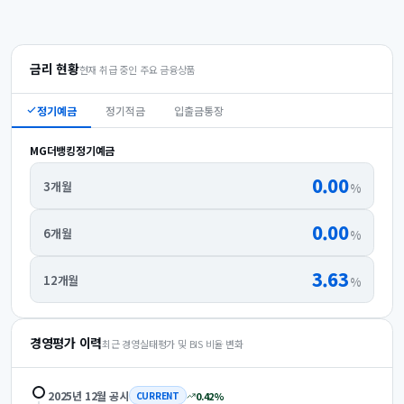
금리 현황
현재 취급 중인 주요 금융상품
정기예금
정기적금
입출금통장
MG더뱅킹정기예금
0.00
3개월
%
0.00
6개월
%
3.63
12개월
%
경영평가 이력
최근 경영실태평가 및 BIS 비율 변화
2025년 12월
공시
0.42
%
CURRENT