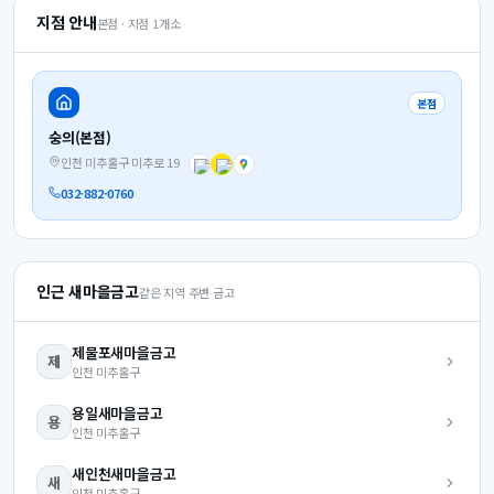
지점 안내
본점 · 지점
1
개소
본점
숭의(본점)
인천 미추홀구 미추로 19
032-882-0760
인근 새마을금고
같은 지역 주변 금고
제물포
새마을금고
제
인천
미추홀구
용일
새마을금고
용
인천
미추홀구
새인천
새마을금고
새
인천
미추홀구