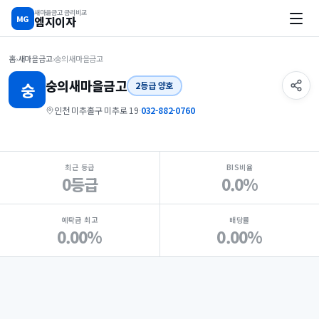
새마을금고 금리비교
MG
엠지이자
홈
›
새마을금고
›
숭의새마을금고
숭의
새마을금고
숭
2등급 양호
인천 미추홀구 미추로 19
·
032-882-0760
지점 핵심 지표 요약
최근 등급
BIS비율
0등급
0.0%
예탁금 최고
배당률
0.00%
0.00%
Loading
Ad...