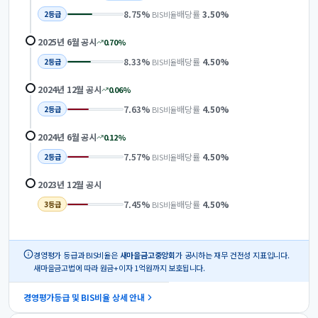
8.75
%
배당률
3.50
%
BIS비율
2
등급
2025년 6월
공시
0.70
%
8.33
%
배당률
4.50
%
BIS비율
2
등급
2024년 12월
공시
0.06
%
7.63
%
배당률
4.50
%
BIS비율
2
등급
2024년 6월
공시
0.12
%
7.57
%
배당률
4.50
%
BIS비율
2
등급
2023년 12월
공시
7.45
%
배당률
4.50
%
BIS비율
3
등급
경영평가 등급과 BIS비율은
새마을금고중앙회
가 공시하는 재무 건전성 지표입니다.
새마을금고법에 따라 원금+이자 1억원까지 보호됩니다.
경영평가등급 및 BIS비율 상세 안내