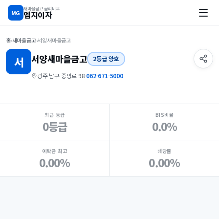
새마을금고 금리비교
MG
엠지이자
홈
›
새마을금고
›
서양새마을금고
서양
새마을금고
서
2등급 양호
광주 남구 중앙로 98
·
062-671-5000
지점 핵심 지표 요약
최근 등급
BIS비율
0등급
0.0%
예탁금 최고
배당률
0.00%
0.00%
Loading
Ad...