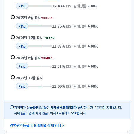
12.40
%
배당률
3.00
%
BIS비율
2
등급
2025년 6월
공시
0.07
%
11.76
%
배당률
4.00
%
BIS비율
2
등급
2024년 12월
공시
0.32
%
11.83
%
배당률
4.00
%
BIS비율
2
등급
2024년 6월
공시
0.48
%
11.51
%
배당률
4.00
%
BIS비율
2
등급
2023년 12월
공시
11.99
%
배당률
4.00
%
BIS비율
2
등급
경영평가 등급과 BIS비율은
새마을금고중앙회
가 공시하는 재무 건전성 지표입니다.
새마을금고법에 따라 원금+이자 1억원까지 보호됩니다.
경영평가등급 및 BIS비율 상세 안내