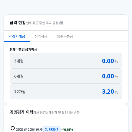
금리 현황
현재 취급 중인 주요 금융상품
정기예금
정기적금
입출금통장
MG더뱅킹정기예금
0.00
3개월
%
0.00
6개월
%
3.20
12개월
%
경영평가 이력
최근 경영실태평가 및 BIS 비율 변화
2025년 12월
공시
0.64
%
CURRENT