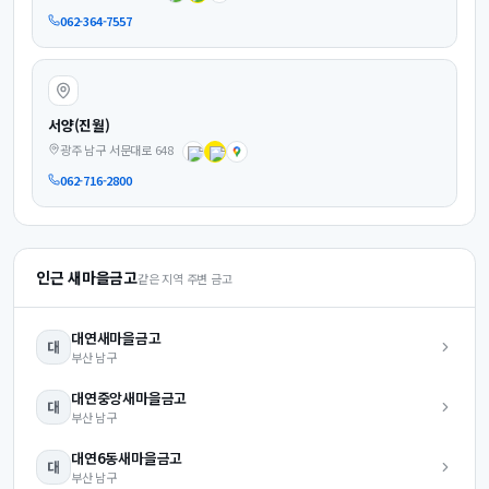
062-364-7557
서양(진월)
광주 남구 서문대로 648
062-716-2800
인근 새마을금고
같은 지역 주변 금고
대연
새마을금고
대
부산
남구
대연중앙
새마을금고
대
부산
남구
대연6동
새마을금고
대
부산
남구