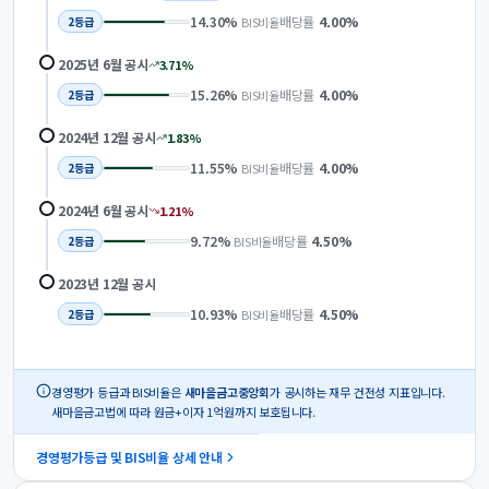
14.30
%
배당률
4.00
%
BIS비율
2
등급
2025년 6월
공시
3.71
%
15.26
%
배당률
4.00
%
BIS비율
2
등급
2024년 12월
공시
1.83
%
11.55
%
배당률
4.00
%
BIS비율
2
등급
2024년 6월
공시
1.21
%
9.72
%
배당률
4.50
%
BIS비율
2
등급
2023년 12월
공시
10.93
%
배당률
4.50
%
BIS비율
2
등급
경영평가 등급과 BIS비율은
새마을금고중앙회
가 공시하는 재무 건전성 지표입니다.
새마을금고법에 따라 원금+이자 1억원까지 보호됩니다.
경영평가등급 및 BIS비율 상세 안내