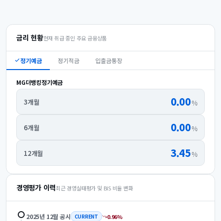
금리 현황
현재 취급 중인 주요 금융상품
정기예금
정기적금
입출금통장
MG더뱅킹정기예금
0.00
3개월
%
0.00
6개월
%
3.45
12개월
%
경영평가 이력
최근 경영실태평가 및 BIS 비율 변화
2025년 12월
공시
0.96
%
CURRENT