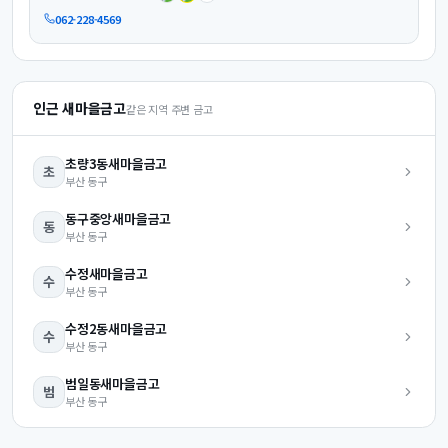
062-228-4569
인근 새마을금고
같은 지역 주변 금고
초량3동
새마을금고
초
부산
동구
동구중앙
새마을금고
동
부산
동구
수정
새마을금고
수
부산
동구
수정2동
새마을금고
수
부산
동구
범일동
새마을금고
범
부산
동구