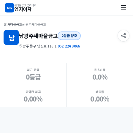
새마을금고 금리비교
MG
엠지이자
홈
›
새마을금고
›
남광주새마을금고
남광주
새마을금고
남
2등급 양호
광주 동구 양림로 116-1
·
062-224-3066
지점 핵심 지표 요약
최근 등급
BIS비율
0등급
0.0%
예탁금 최고
배당률
0.00%
0.00%
Loading
Ad...