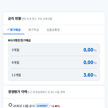
금리 현황
현재 취급 중인 주요 금융상품
정기예금
정기적금
입출금통장
MG더뱅킹정기예금
0.00
3개월
%
0.00
6개월
%
3.60
12개월
%
경영평가 이력
최근 경영실태평가 및 BIS 비율 변화
2025년 12월
공시
1.43
%
CURRENT