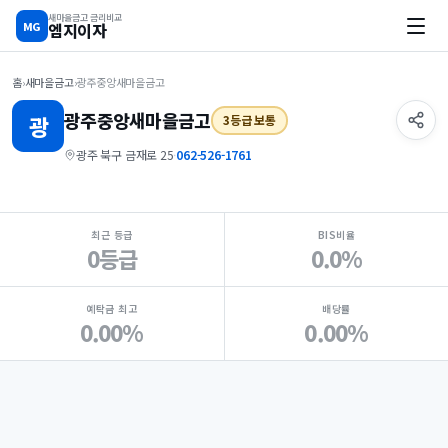
새마을금고 금리비교
MG
엠지이자
홈
›
새마을금고
›
광주중앙새마을금고
광주중앙
새마을금고
광
3등급 보통
광주 북구 금재로 25
·
062-526-1761
지점 핵심 지표 요약
최근 등급
BIS비율
0등급
0.0%
예탁금 최고
배당률
0.00%
0.00%
Loading
Ad...