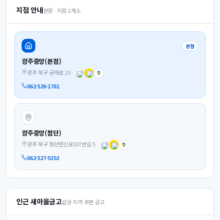
지점 안내
본점 · 지점
2
개소
본점
광주중앙(본점)
광주 북구 금재로 25
062-526-1761
광주중앙(첨단)
광주 북구 첨단연신로107번길 5
062-527-5353
인근 새마을금고
같은 지역 주변 금고