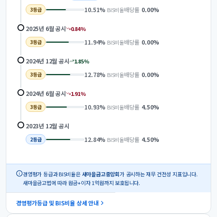
10.51
%
배당률
0.00
%
BIS비율
3
등급
2025년 6월
공시
0.84
%
11.94
%
배당률
0.00
%
BIS비율
3
등급
2024년 12월
공시
1.85
%
12.78
%
배당률
0.00
%
BIS비율
3
등급
2024년 6월
공시
1.91
%
10.93
%
배당률
4.50
%
BIS비율
3
등급
2023년 12월
공시
12.84
%
배당률
4.50
%
BIS비율
2
등급
경영평가 등급과 BIS비율은
새마을금고중앙회
가 공시하는 재무 건전성 지표입니다.
새마을금고법에 따라 원금+이자 1억원까지 보호됩니다.
경영평가등급 및 BIS비율 상세 안내