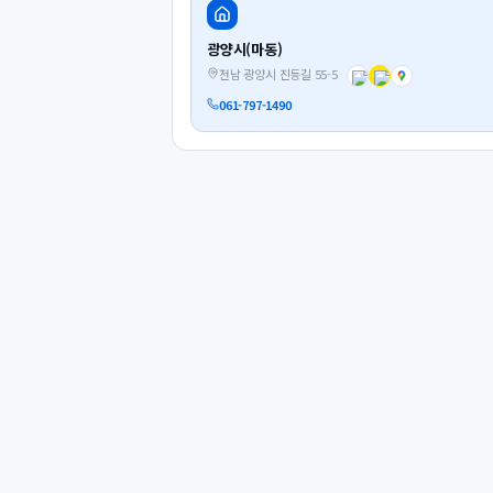
광양시(마동)
전남 광양시 진등길 55-5
061-797-1490