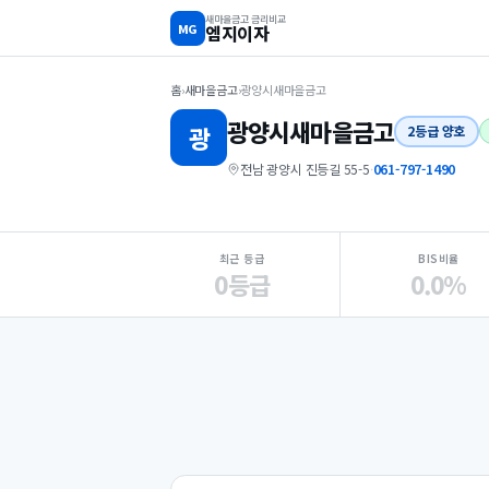
새마을금고 금리비교
MG
엠지이자
홈
›
새마을금고
›
광양시새마을금고
광양시
새마을금고
광
2등급 양호
전남 광양시 진등길 55-5
·
061-797-1490
지점 핵심 지표 요약
최근 등급
BIS비율
0등급
0.0%
Loading
Ad...