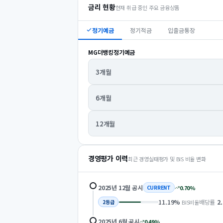
금리 현황
현재 취급 중인 주요 금융상품
정기예금
정기적금
입출금통장
MG더뱅킹정기예금
3개월
6개월
12개월
경영평가 이력
최근 경영실태평가 및 BIS 비율 변화
2025년 12월
공시
0.70
%
CURRENT
11.19
%
배당률
2
BIS비율
2
등급
2025년 6월
공시
0.49
%