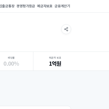
입출금통장
경영평가등급
예금자보호
금융계산기
배당률
예금자 보호
0.00%
1억원