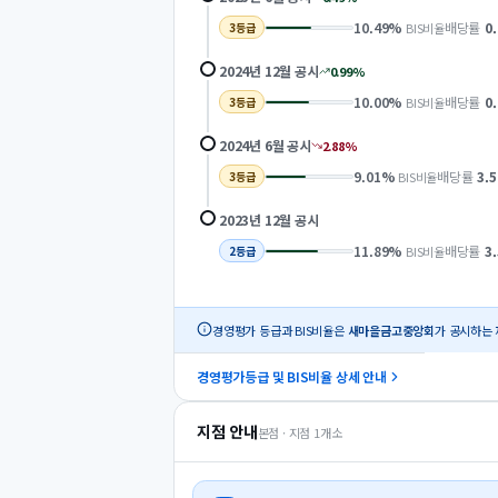
10.49
%
배당률
0
BIS비율
3
등급
2024년 12월
공시
0.99
%
10.00
%
배당률
0
BIS비율
3
등급
2024년 6월
공시
2.88
%
9.01
%
배당률
3.5
BIS비율
3
등급
2023년 12월
공시
11.89
%
배당률
3
BIS비율
2
등급
경영평가 등급과 BIS비율은
새마을금고중앙회
가 공시하는 
경영평가등급 및 BIS비율 상세 안내
지점 안내
본점 · 지점
1
개소