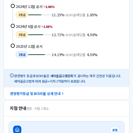
2024년 12월
공시
1.46
%
11.25
%
배당률
1.85
%
BIS비율
3
등급
2024년 6월
공시
1.48
%
12.71
%
배당률
4.50
%
BIS비율
3
등급
2023년 12월
공시
14.19
%
배당률
4.50
%
BIS비율
2
등급
경영평가 등급과 BIS비율은
새마을금고중앙회
가 공시하는 재무 건전성 지표입니다.
새마을금고법에 따라 원금+이자 1억원까지 보호됩니다.
경영평가등급 및 BIS비율 상세 안내
지점 안내
본점 · 지점
1
개소
본점