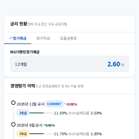
금리 현황
현재 취급 중인 주요 금융상품
정기예금
정기적금
입출금통장
MG더뱅킹정기예금
2.60
12개월
%
경영평가 이력
최근 경영실태평가 및 BIS 비율 변화
2025년 12월
공시
0.01
%
CURRENT
11.69
%
배당률
3.50
%
BIS비율
2
등급
2025년 6월
공시
0.45
%
11.70
%
배당률
1.85
%
BIS비율
3
등급