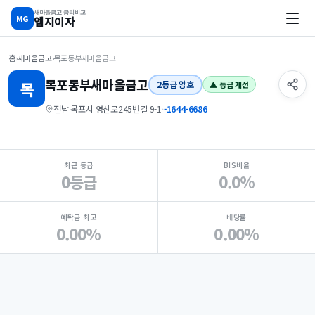
새마을금고 금리비교
MG
엠지이자
홈
›
새마을금고
›
목포동부새마을금고
목포동부
새마을금고
목
2등급 양호
▲ 등급 개선
전남 목포시 영산로245번길 9-1
·
-1644-6686
지점 핵심 지표 요약
최근 등급
BIS비율
0등급
0.0%
예탁금 최고
배당률
0.00%
0.00%
Loading
Ad...