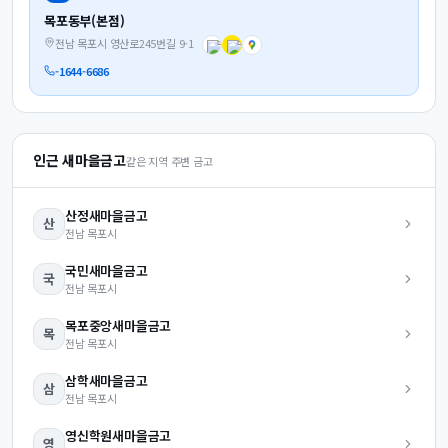
목포동부(본점)
전남 목포시 영산로245번길 9-1
-1644-6686
인근 새마을금고
같은 지역 주변 금고
산정
새마을금고
산
전남
목포시
국민
새마을금고
국
전남
목포시
목포중앙
새마을금고
목
전남
목포시
삼학
새마을금고
삼
전남
목포시
영신학원
새마을금고
영