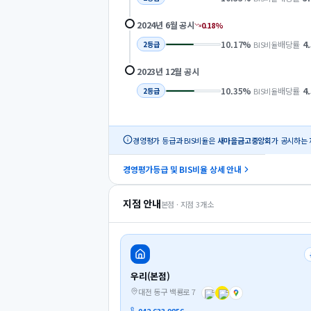
2024년 6월
공시
0.18
%
10.17
%
배당률
4
BIS비율
2
등급
2023년 12월
공시
10.35
%
배당률
4
BIS비율
2
등급
경영평가 등급과 BIS비율은
새마을금고중앙회
가 공시하는 
경영평가등급 및 BIS비율 상세 안내
지점 안내
본점 · 지점
3
개소
우리(본점)
대전 동구 백룡로 7
042-633-9856