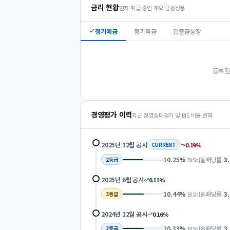
금리 현황
현재 취급 중인 주요 금융상품
정기예금
정기적금
입출금통장
등록된
경영평가 이력
최근 경영실태평가 및 BIS 비율 변화
2025년 12월
공시
0.19
%
CURRENT
10.25
%
배당률
3
BIS비율
2
등급
2025년 6월
공시
0.11
%
10.44
%
배당률
3
BIS비율
3
등급
2024년 12월
공시
0.16
%
10.33
%
배당률
3
BIS비율
2
등급