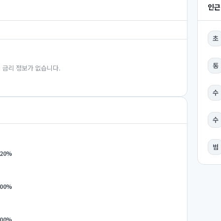
인근
초
동
 금리 정보가 없습니다.
수
수
범
.20
%
.00
%
.00
%