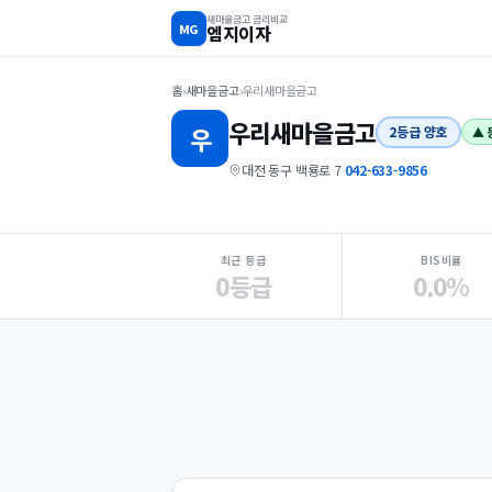
새마을금고 금리비교
MG
엠지이자
홈
›
새마을금고
›
우리새마을금고
우리
새마을금고
우
2등급 양호
▲ 
대전 동구 백룡로 7
·
042-633-9856
지점 핵심 지표 요약
최근 등급
BIS비율
0등급
0.0%
Loading
Ad...