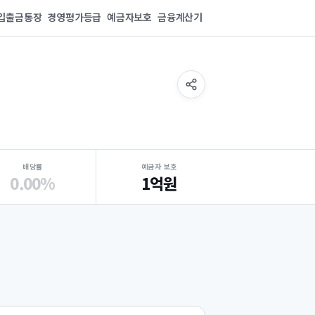
입출금통장
경영평가등급
예금자보호
금융계산기
배당률
예금자 보호
0.00%
1억원