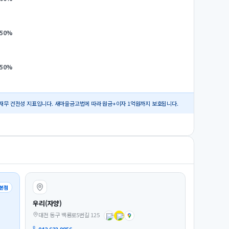
.50
%
.50
%
재무 건전성 지표입니다. 새마을금고법에 따라 원금+이자 1억원까지 보호됩니다.
본점
우리(자양)
대전 동구 백룡로5번길 125
042-623-9856