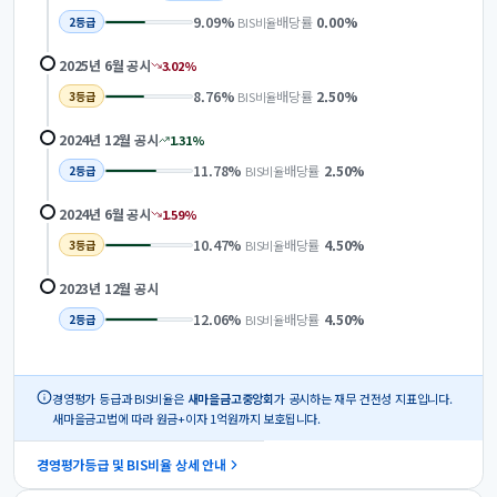
9.09
%
배당률
0.00
%
BIS비율
2
등급
2025년 6월
공시
3.02
%
8.76
%
배당률
2.50
%
BIS비율
3
등급
2024년 12월
공시
1.31
%
11.78
%
배당률
2.50
%
BIS비율
2
등급
2024년 6월
공시
1.59
%
10.47
%
배당률
4.50
%
BIS비율
3
등급
2023년 12월
공시
12.06
%
배당률
4.50
%
BIS비율
2
등급
경영평가 등급과 BIS비율은
새마을금고중앙회
가 공시하는 재무 건전성 지표입니다.
새마을금고법에 따라 원금+이자 1억원까지 보호됩니다.
경영평가등급 및 BIS비율 상세 안내