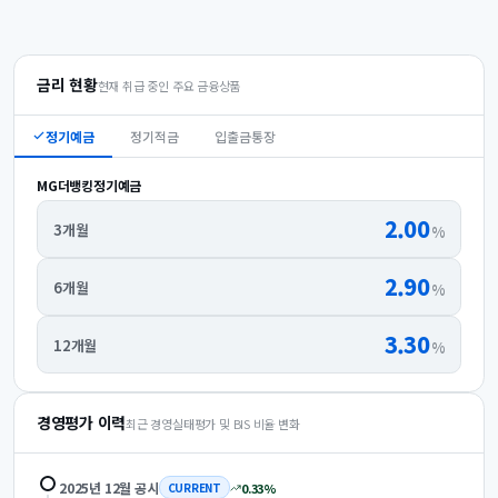
금리 현황
현재 취급 중인 주요 금융상품
정기예금
정기적금
입출금통장
MG더뱅킹정기예금
2.00
3개월
%
2.90
6개월
%
3.30
12개월
%
경영평가 이력
최근 경영실태평가 및 BIS 비율 변화
2025년 12월
공시
0.33
%
CURRENT