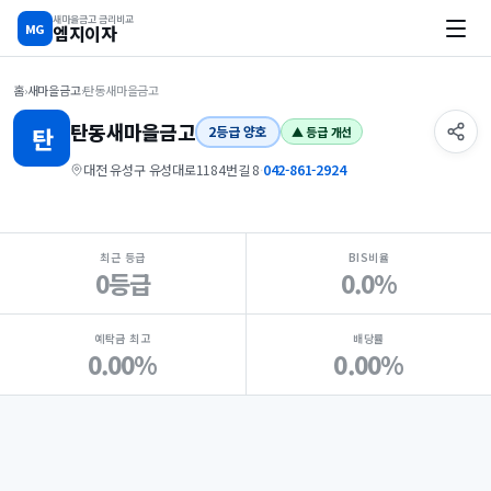
새마을금고 금리비교
MG
엠지이자
홈
›
새마을금고
›
탄동새마을금고
탄동
새마을금고
탄
2등급 양호
▲ 등급 개선
대전 유성구 유성대로1184번길 8
·
042-861-2924
지점 핵심 지표 요약
최근 등급
BIS비율
0등급
0.0%
예탁금 최고
배당률
0.00%
0.00%
Loading
Ad...