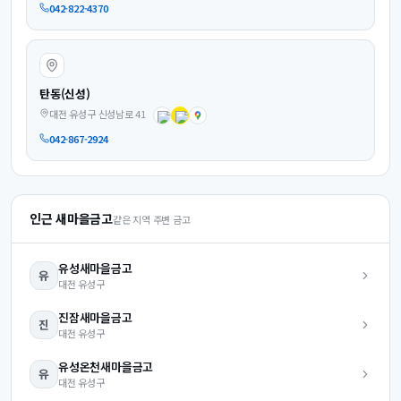
042-822-4370
탄동(신성)
대전 유성구 신성남로 41
042-867-2924
인근 새마을금고
같은 지역 주변 금고
유성
새마을금고
유
대전
유성구
진잠
새마을금고
진
대전
유성구
유성온천
새마을금고
유
대전
유성구