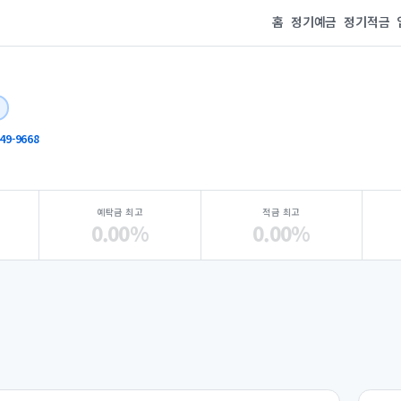
홈
정기예금
정기적금
49-9668
예탁금 최고
적금 최고
0.00%
0.00%