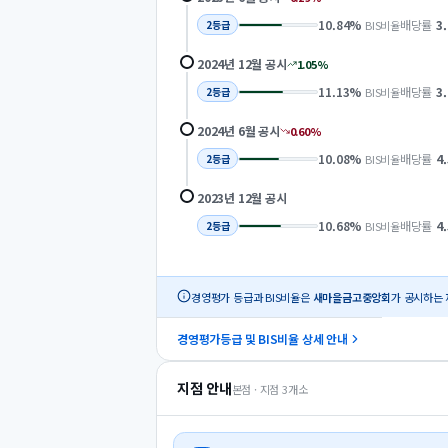
10.84
%
배당률
3
BIS비율
2
등급
2024년 12월
공시
1.05
%
11.13
%
배당률
3
BIS비율
2
등급
2024년 6월
공시
0.60
%
10.08
%
배당률
4
BIS비율
2
등급
2023년 12월
공시
10.68
%
배당률
4
BIS비율
2
등급
경영평가 등급과 BIS비율은
새마을금고중앙회
가 공시하는 
경영평가등급 및 BIS비율 상세 안내
지점 안내
본점 · 지점
3
개소