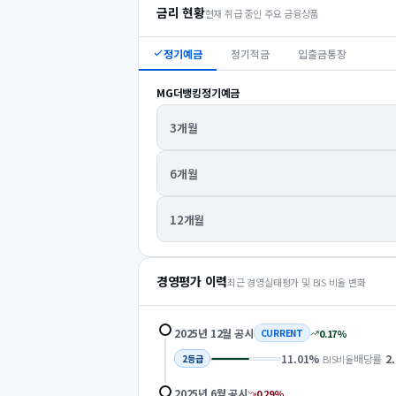
금리 현황
현재 취급 중인 주요 금융상품
정기예금
정기적금
입출금통장
MG더뱅킹정기예금
3개월
6개월
12개월
경영평가 이력
최근 경영실태평가 및 BIS 비율 변화
2025년 12월
공시
0.17
%
CURRENT
11.01
%
배당률
2
BIS비율
2
등급
2025년 6월
공시
0.29
%