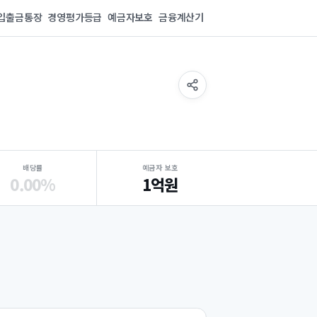
입출금통장
경영평가등급
예금자보호
금융계산기
배당률
예금자 보호
0.00%
1억원