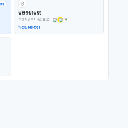
본점
남한산성(송정)
경기 광주시 송정로 20
031-768-4333