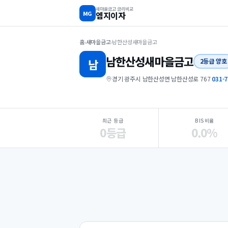
새마을금고 금리비교
MG
엠지이자
홈
›
새마을금고
›
남한산성새마을금고
남한산성
새마을금고
남
2등급 양호
경기 광주시 남한산성면 남한산성로 767
·
031-7
지점 핵심 지표 요약
최근 등급
BIS비율
0등급
0.0%
Loading
Ad...