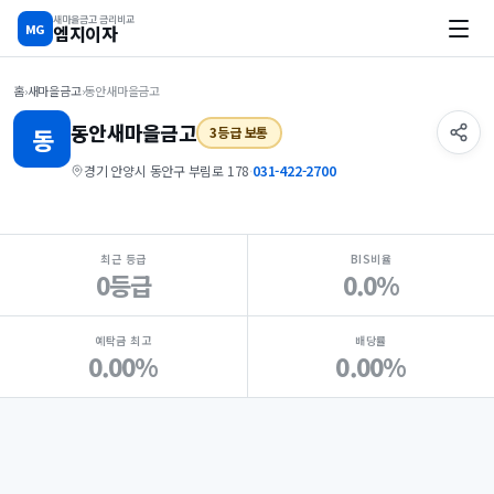
새마을금고 금리비교
MG
엠지이자
홈
›
새마을금고
›
동안새마을금고
동안
새마을금고
동
3등급 보통
경기 안양시 동안구 부림로 178
·
031-422-2700
지점 핵심 지표 요약
최근 등급
BIS비율
0등급
0.0%
예탁금 최고
배당률
0.00%
0.00%
Loading
Ad...