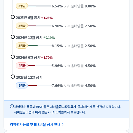
6.54
%
배당률
0.00
%
BIS비율
3
등급
2025년 6월
공시
1.25
%
6.90
%
배당률
2.50
%
BIS비율
3
등급
2024년 12월
공시
2.19
%
8.15
%
배당률
2.50
%
BIS비율
3
등급
2024년 6월
공시
1.70
%
5.96
%
배당률
4.50
%
BIS비율
4
등급
2023년 12월
공시
7.66
%
배당률
4.50
%
BIS비율
2
등급
경영평가 등급과 BIS비율은
새마을금고중앙회
가 공시하는 재무 건전성 지표입니다.
새마을금고법에 따라 원금+이자 1억원까지 보호됩니다.
경영평가등급 및 BIS비율 상세 안내