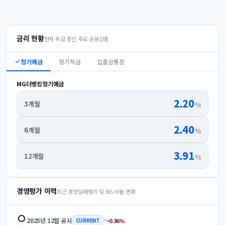
금리 현황
현재 취급 중인 주요 금융상품
정기예금
정기적금
입출금통장
MG더뱅킹정기예금
2.20
3개월
%
2.40
6개월
%
3.91
12개월
%
경영평가 이력
최근 경영실태평가 및 BIS 비율 변화
2025년 12월
공시
0.36
%
CURRENT