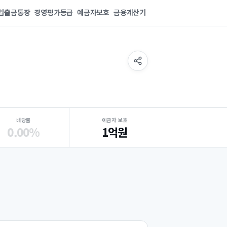
입출금통장
경영평가등급
예금자보호
금융계산기
배당률
예금자 보호
0.00%
1억원