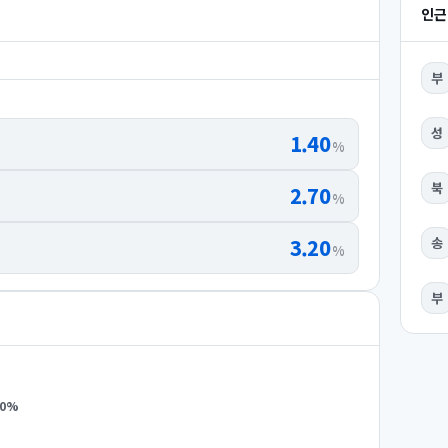
인근
부
성
1.40
%
북
2.70
%
3.20
송
%
부
0
%