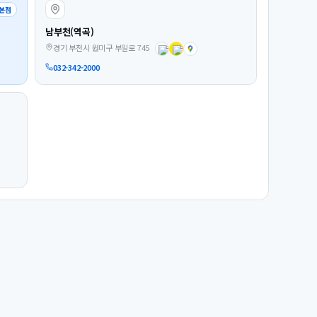
본점
남부천(역곡)
경기 부천시 원미구 부일로 745
032-342-2000