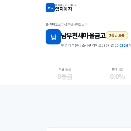
새마을금고 금리비교
MG
엠지이자
홈
›
새마을금고
›
남부천새마을금고
남부천
새마을금고
남
3등급 보통
경기 부천시 소사구 경인로536번길 20
·
032-34
지점 핵심 지표 요약
최근 등급
BIS비율
0등급
0.0%
Loading
Ad...