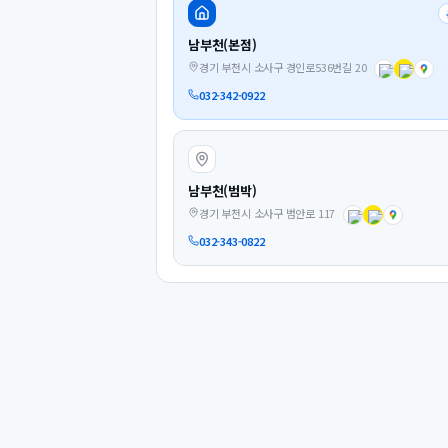
남부천(본점)
경기 부천시 소사구 경인로536번길 20
032-342-0922
남부천(범박)
경기 부천시 소사구 범안로 117
032-343-0822