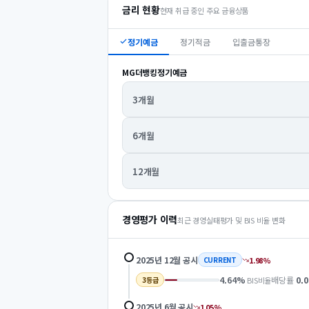
금리 현황
현재 취급 중인 주요 금융상품
정기예금
정기적금
입출금통장
MG더뱅킹정기예금
3개월
6개월
12개월
경영평가 이력
최근 경영실태평가 및 BIS 비율 변화
2025년 12월
공시
1.98
%
CURRENT
4.64
%
배당률
0.0
BIS비율
3
등급
2025년 6월
공시
1.05
%