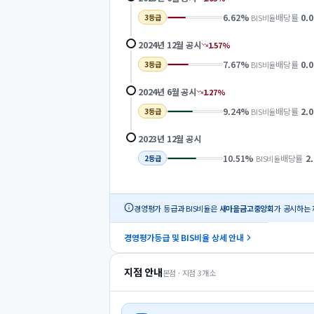
6.62
%
배당률
0.0
BIS비율
3
등급
2024년 12월
공시
1.57
%
7.67
%
배당률
0.0
BIS비율
3
등급
2024년 6월
공시
1.27
%
9.24
%
배당률
2.0
BIS비율
3
등급
2023년 12월
공시
10.51
%
배당률
2
BIS비율
2
등급
경영평가 등급과 BIS비율은
새마을금고중앙회
가 공시하는 
경영평가등급 및 BIS비율 상세 안내
지점 안내
본점 · 지점
3
개소