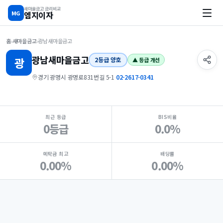
새마을금고 금리비교
MG
엠지이자
홈
›
새마을금고
›
광남새마을금고
광남
새마을금고
광
2등급 양호
▲ 등급 개선
경기 광명시 광명로831번길 5-1
·
02-2617-0341
지점 핵심 지표 요약
최근 등급
BIS비율
0등급
0.0%
예탁금 최고
배당률
0.00%
0.00%
Loading
Ad...