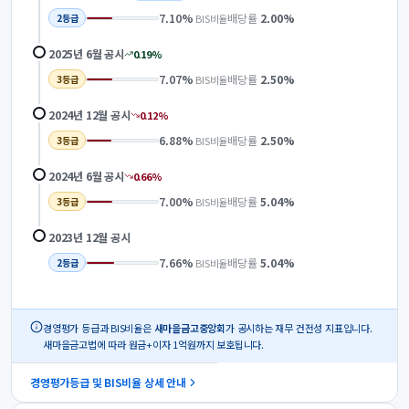
7.10
%
배당률
2.00
%
BIS비율
2
등급
2025년 6월
공시
0.19
%
7.07
%
배당률
2.50
%
BIS비율
3
등급
2024년 12월
공시
0.12
%
6.88
%
배당률
2.50
%
BIS비율
3
등급
2024년 6월
공시
0.66
%
7.00
%
배당률
5.04
%
BIS비율
3
등급
2023년 12월
공시
7.66
%
배당률
5.04
%
BIS비율
2
등급
경영평가 등급과 BIS비율은
새마을금고중앙회
가 공시하는 재무 건전성 지표입니다.
새마을금고법에 따라 원금+이자 1억원까지 보호됩니다.
경영평가등급 및 BIS비율 상세 안내