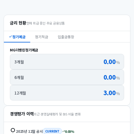
금리 현황
현재 취급 중인 주요 금융상품
정기예금
정기적금
입출금통장
MG더뱅킹정기예금
0.00
3개월
%
0.00
6개월
%
3.00
12개월
%
경영평가 이력
최근 경영실태평가 및 BIS 비율 변화
2025년 12월
공시
0.03
%
CURRENT