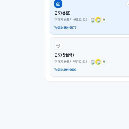
군포(본점)
경기 군포시 군포로 522
031-454-7577
군포(산본역)
경기 군포시 번영로 515
031-394-9600