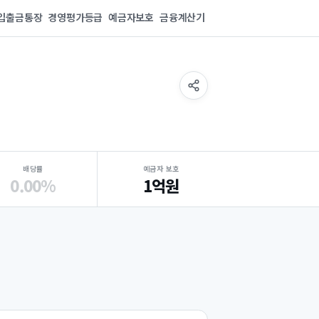
입출금통장
경영평가등급
예금자보호
금융계산기
배당률
예금자 보호
0.00%
1억원