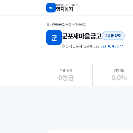
새마을금고 금리비교
MG
엠지이자
홈
›
새마을금고
›
군포새마을금고
군포
새마을금고
군
2등급 양호
경기 군포시 군포로 522
·
031-454-7577
지점 핵심 지표 요약
최근 등급
BIS비율
0등급
0.0%
Loading
Ad...