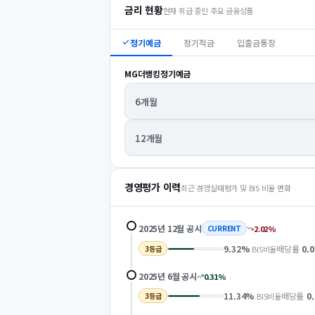
금리 현황
현재 취급 중인 주요 금융상품
정기예금
정기적금
입출금통장
MG더뱅킹정기예금
6개월
12개월
경영평가 이력
최근 경영실태평가 및 BIS 비율 변화
2025년 12월
공시
2.02
%
CURRENT
9.32
%
배당률
0.0
BIS비율
3
등급
2025년 6월
공시
0.31
%
11.34
%
배당률
0
BIS비율
3
등급