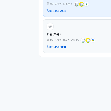
경기 의왕시 원골로 4
031-452-2984
의왕(부곡)
경기 의왕시 부곡시장길 15
031-459-8808