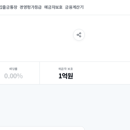
입출금통장
경영평가등급
예금자보호
금융계산기
배당률
예금자 보호
0.00%
1억원