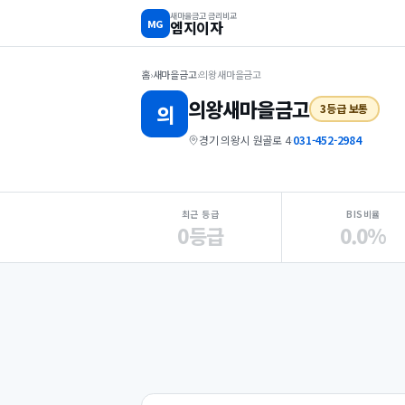
새마을금고 금리비교
MG
엠지이자
홈
›
새마을금고
›
의왕새마을금고
의왕
새마을금고
의
3등급 보통
경기 의왕시 원골로 4
·
031-452-2984
지점 핵심 지표 요약
최근 등급
BIS비율
0등급
0.0%
Loading
Ad...