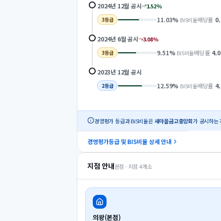
2024년 12월
공시
1.52
%
11.03
%
배당률
0
BIS비율
3
등급
2024년 6월
공시
3.08
%
9.51
%
배당률
4.0
BIS비율
3
등급
2023년 12월
공시
12.59
%
배당률
4
BIS비율
2
등급
경영평가 등급과 BIS비율은
새마을금고중앙회
가 공시하는 
경영평가등급 및 BIS비율 상세 안내
지점 안내
본점 · 지점
4
개소
의왕(본점)