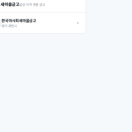
 새마을금고
같은 지역 주변 금고
한국마사회
새마을금고
경기
과천시