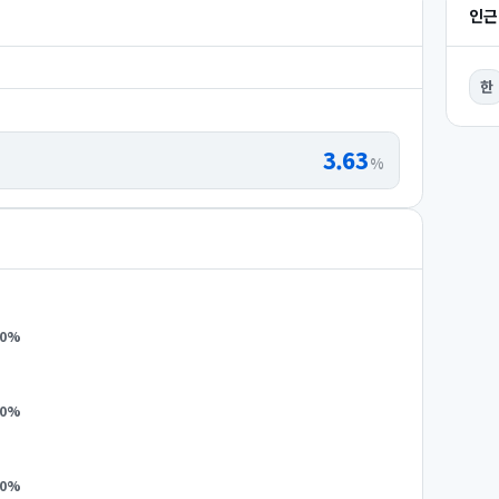
인근
한
3.63
%
0
%
0
%
0
%