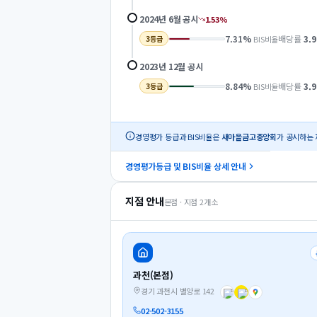
2024년 6월
공시
1.53
%
7.31
%
배당률
3.9
BIS비율
3
등급
2023년 12월
공시
8.84
%
배당률
3.9
BIS비율
3
등급
경영평가 등급과 BIS비율은
새마을금고중앙회
가 공시하는 
경영평가등급 및 BIS비율 상세 안내
지점 안내
본점 · 지점
2
개소
과천(본점)
경기 과천시 별양로 142
02-502-3155