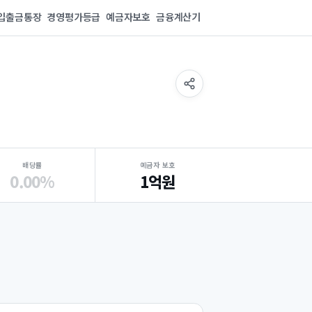
입출금통장
경영평가등급
예금자보호
금융계산기
배당률
예금자 보호
0.00%
1억원