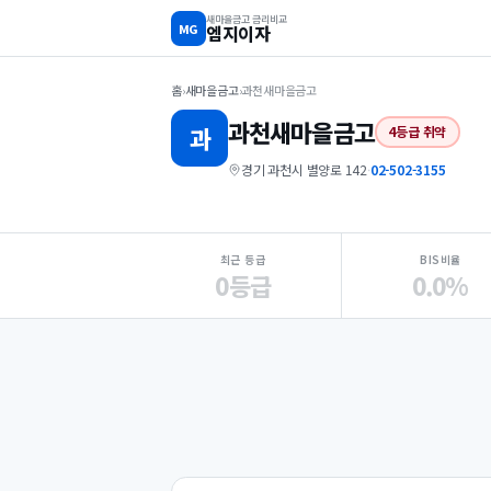
새마을금고 금리비교
MG
엠지이자
홈
›
새마을금고
›
과천새마을금고
과천
새마을금고
과
4등급 취약
경기 과천시 별양로 142
·
02-502-3155
지점 핵심 지표 요약
최근 등급
BIS비율
0등급
0.0%
Loading
Ad...