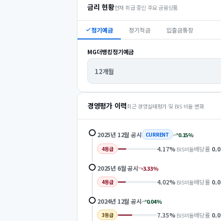
금리 현황
현재 취급 중인 주요 금융상품
정기예금
정기적금
입출금통장
MG더뱅킹정기예금
12개월
경영평가 이력
최근 경영실태평가 및 BIS 비율 변화
2025년 12월
공시
0.15
%
CURRENT
4.17
%
배당률
0.0
BIS비율
4
등급
2025년 6월
공시
3.33
%
4.02
%
배당률
0.0
BIS비율
4
등급
2024년 12월
공시
0.04
%
7.35
%
배당률
0.0
BIS비율
3
등급