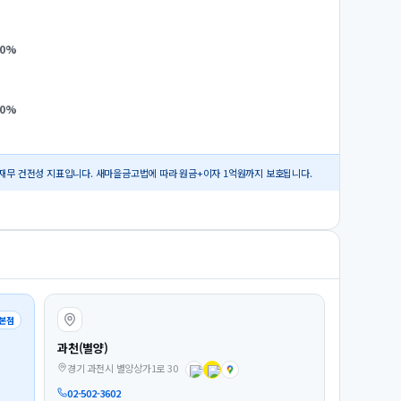
0
%
0
%
재무 건전성 지표입니다. 새마을금고법에 따라 원금+이자 1억원까지 보호됩니다.
본점
과천(별양)
경기 과천시 별양상가1로 30
02-502-3602