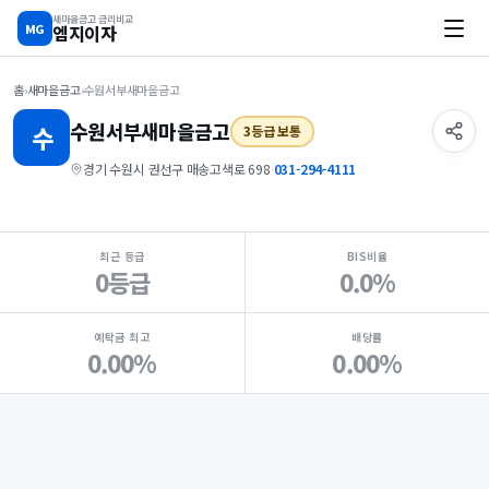
새마을금고 금리비교
MG
엠지이자
홈
›
새마을금고
›
수원서부새마을금고
수원서부
새마을금고
수
3등급 보통
경기 수원시 권선구 매송고색로 698
·
031-294-4111
지점 핵심 지표 요약
최근 등급
BIS비율
0등급
0.0%
예탁금 최고
배당률
0.00%
0.00%
Loading
Ad...