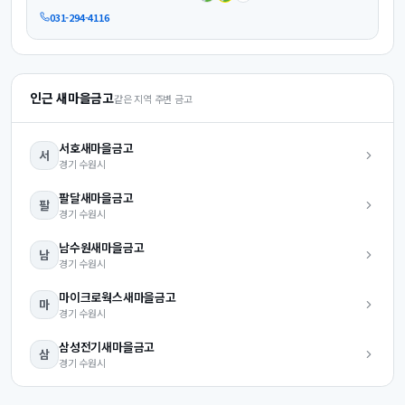
031-294-4116
인근 새마을금고
같은 지역 주변 금고
서호
새마을금고
서
경기
수원시
팔달
새마을금고
팔
경기
수원시
남수원
새마을금고
남
경기
수원시
마이크로웍스
새마을금고
마
경기
수원시
삼성전기
새마을금고
삼
경기
수원시