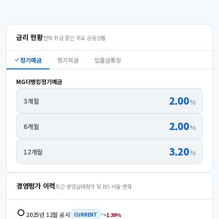
금리 현황
현재 취급 중인 주요 금융상품
정기예금
정기적금
입출금통장
MG더뱅킹정기예금
2.00
3개월
%
2.00
6개월
%
3.20
12개월
%
경영평가 이력
최근 경영실태평가 및 BIS 비율 변화
2025년 12월
공시
1.39
%
CURRENT