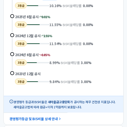
10.16
%
배당률
0.00
%
BIS비율
3
등급
2025년 6월
공시
0.01
%
11.55
%
배당률
0.00
%
BIS비율
3
등급
2024년 12월
공시
2.55
%
11.54
%
배당률
0.00
%
BIS비율
3
등급
2024년 6월
공시
0.85
%
8.99
%
배당률
3.00
%
BIS비율
3
등급
2023년 12월
공시
9.84
%
배당률
3.00
%
BIS비율
3
등급
경영평가 등급과 BIS비율은
새마을금고중앙회
가 공시하는 재무 건전성 지표입니다.
새마을금고법에 따라 원금+이자 1억원까지 보호됩니다.
경영평가등급 및 BIS비율 상세 안내