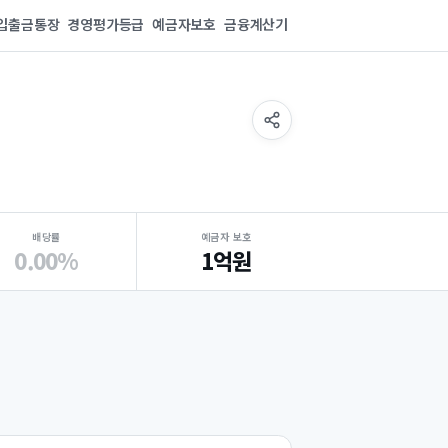
입출금통장
경영평가등급
예금자보호
금융계산기
배당률
예금자 보호
0.00%
1억원