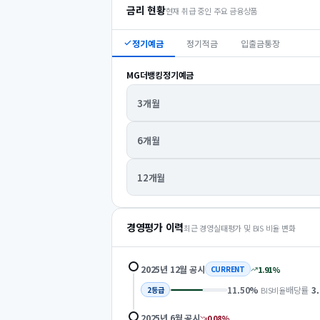
금리 현황
현재 취급 중인 주요 금융상품
정기예금
정기적금
입출금통장
MG더뱅킹정기예금
3개월
6개월
12개월
경영평가 이력
최근 경영실태평가 및 BIS 비율 변화
2025년 12월
공시
1.91
%
CURRENT
11.50
%
배당률
3
BIS비율
2
등급
2025년 6월
공시
0.08
%