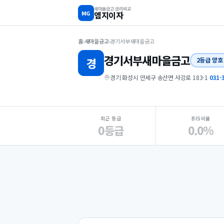
새마을금고 금리비교
MG
엠지이자
홈
›
새마을금고
›
경기서부새마을금고
경기서부
새마을금고
경
2등급 양호
경기 화성시 만세구 송산면 사강로 183-1
·
031-
지점 핵심 지표 요약
최근 등급
BIS비율
0등급
0.0%
Loading
Ad...