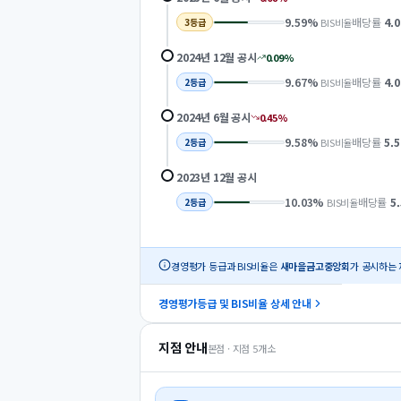
9.59
%
배당률
4.0
BIS비율
3
등급
2024년 12월
공시
0.09
%
9.67
%
배당률
4.0
BIS비율
2
등급
2024년 6월
공시
0.45
%
9.58
%
배당률
5.5
BIS비율
2
등급
2023년 12월
공시
10.03
%
배당률
5
BIS비율
2
등급
경영평가 등급과 BIS비율은
새마을금고중앙회
가 공시하는 
경영평가등급 및 BIS비율 상세 안내
지점 안내
본점 · 지점
5
개소