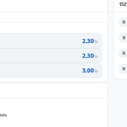
인근
화
경
2.30
%
화
2.30
%
3.00
화
%
.00
%