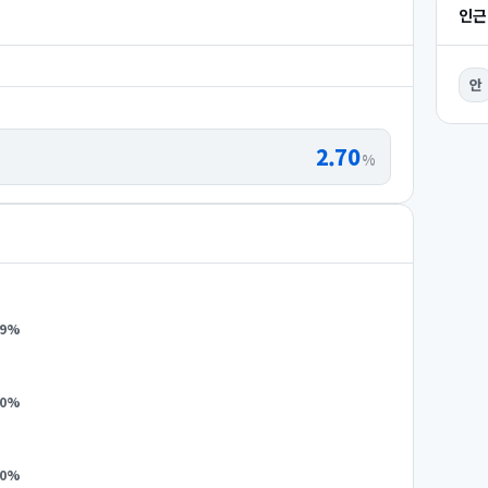
인근
안
2.70
%
9
%
0
%
0
%