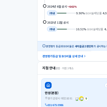
2024년 6월
공시
0.61
%
9.90
%
배당률
4.5
BIS비율
2
등급
2023년 12월
공시
10.51
%
배당률
4
BIS비율
2
등급
경영평가 등급과 BIS비율은
새마을금고중앙회
가 공시하는 
경영평가등급 및 BIS비율 상세 안내
지점 안내
본점 · 지점
3
개소
안성(본점)
경기 안성시 아양2로 81
031-675-3986