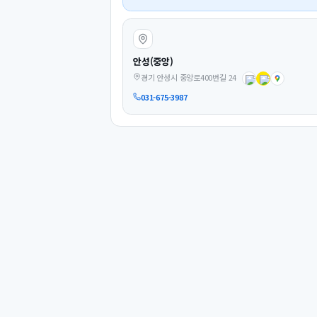
안성(중앙)
경기 안성시 중앙로400번길 24
031-675-3987