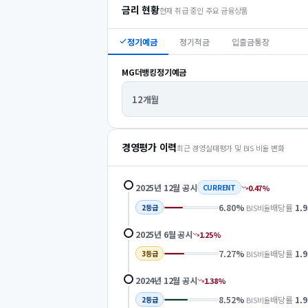
금리 현황
현재 취급 중인 주요 금융상품
정기예금
정기적금
입출금통장
MG더뱅킹정기예금
12개월
경영평가 이력
최근 경영실태평가 및 BIS 비율 변화
2025년 12월
공시
0.47
%
CURRENT
6.80
%
배당률
1.9
BIS비율
2
등급
2025년 6월
공시
1.25
%
7.27
%
배당률
1.9
BIS비율
3
등급
2024년 12월
공시
1.38
%
8.52
%
배당률
1.9
BIS비율
2
등급