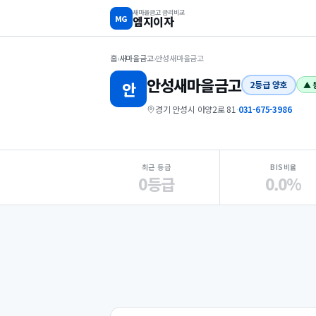
새마을금고 금리비교
MG
엠지이자
홈
›
새마을금고
›
안성새마을금고
안성
새마을금고
안
2등급 양호
▲ 
경기 안성시 아양2로 81
·
031-675-3986
지점 핵심 지표 요약
최근 등급
BIS비율
0등급
0.0%
Loading
Ad...