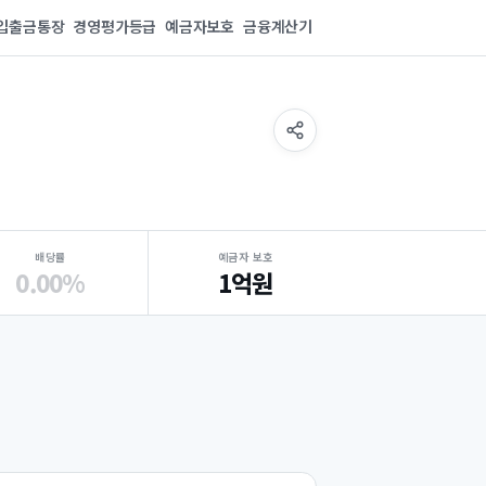
입출금통장
경영평가등급
예금자보호
금융계산기
배당률
예금자 보호
0.00%
1억원