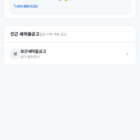
031-865-5191
인근 새마을금고
같은 지역 주변 금고
보산
새마을금고
보
경기
동두천시