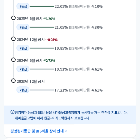
22.02
%
배당률
4.10
%
BIS비율
2
등급
2025년 6월
공시
1.20
%
21.05
%
배당률
4.30
%
BIS비율
2
등급
2024년 12월
공시
0.08
%
19.85
%
배당률
4.30
%
BIS비율
2
등급
2024년 6월
공시
2.72
%
19.93
%
배당률
4.61
%
BIS비율
2
등급
2023년 12월
공시
17.21
%
배당률
4.61
%
BIS비율
2
등급
경영평가 등급과 BIS비율은
새마을금고중앙회
가 공시하는 재무 건전성 지표입니다.
새마을금고법에 따라 원금+이자 1억원까지 보호됩니다.
경영평가등급 및 BIS비율 상세 안내