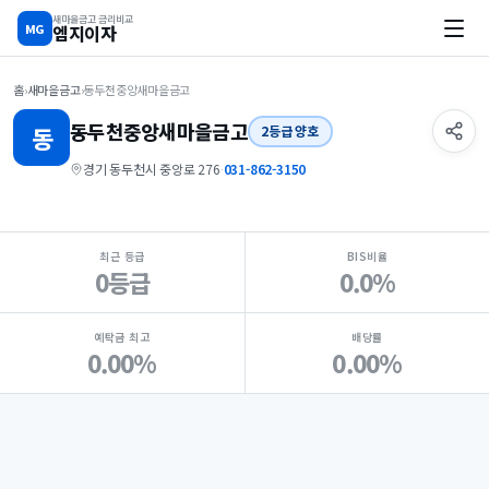
새마을금고 금리비교
MG
엠지이자
홈
›
새마을금고
›
동두천중앙새마을금고
동두천중앙
새마을금고
동
2등급 양호
경기 동두천시 중앙로 276
·
031-862-3150
지점 핵심 지표 요약
최근 등급
BIS비율
0등급
0.0%
예탁금 최고
배당률
0.00%
0.00%
Loading
Ad...