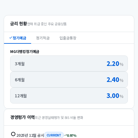
금리 현황
현재 취급 중인 주요 금융상품
정기예금
정기적금
입출금통장
MG더뱅킹정기예금
2.20
3개월
%
2.40
6개월
%
3.00
12개월
%
경영평가 이력
최근 경영실태평가 및 BIS 비율 변화
2025년 12월
공시
0.97
%
CURRENT