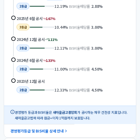
12.19
%
배당률
2.88
%
BIS비율
2
등급
2025년 6월
공시
1.67
%
10.44
%
배당률
3.00
%
BIS비율
3
등급
2024년 12월
공시
1.11
%
12.11
%
배당률
3.00
%
BIS비율
2
등급
2024년 6월
공시
1.33
%
11.00
%
배당률
4.50
%
BIS비율
2
등급
2023년 12월
공시
12.33
%
배당률
4.50
%
BIS비율
2
등급
경영평가 등급과 BIS비율은
새마을금고중앙회
가 공시하는 재무 건전성 지표입니다.
새마을금고법에 따라 원금+이자 1억원까지 보호됩니다.
경영평가등급 및 BIS비율 상세 안내