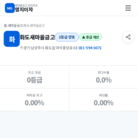
새마을금고 금리비교
MG
엠지이자
홈
›
새마을금고
›
화도새마을금고
화도
새마을금고
화
2등급 양호
▲ 등급 개선
경기 남양주시 화도읍 마석중앙로 68
·
031-594-0071
지점 핵심 지표 요약
최근 등급
BIS비율
0등급
0.0%
예탁금 최고
배당률
0.00%
0.00%
Loading
Ad...