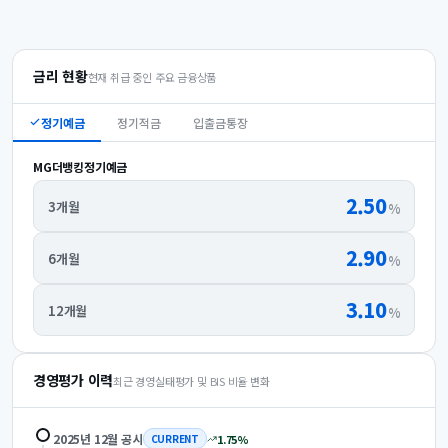
금리 현황
현재 취급 중인 주요 금융상품
정기예금
정기적금
입출금통장
MG더뱅킹정기예금
2.50
3개월
%
2.90
6개월
%
3.10
12개월
%
경영평가 이력
최근 경영실태평가 및 BIS 비율 변화
2025년 12월
공시
1.75
%
CURRENT