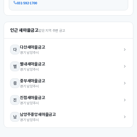
031-592-1700
인근 새마을금고
같은 지역 주변 금고
다산
새마을금고
다
경기
남양주시
별내
새마을금고
별
경기
남양주시
중부
새마을금고
중
경기
남양주시
진접
새마을금고
진
경기
남양주시
남양주중앙
새마을금고
남
경기
남양주시