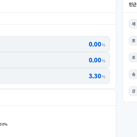
인근
새
포
0.00
%
초
0.00
%
3.30
송
%
강
.50
%