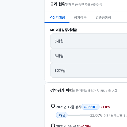
금리 현황
현재 취급 중인 주요 금융상품
정기예금
정기적금
입출금통장
MG더뱅킹정기예금
3개월
6개월
12개월
경영평가 이력
최근 경영실태평가 및 BIS 비율 변화
2025년 12월
공시
1.00
%
CURRENT
11.06
%
배당률
3
BIS비율
2
등급
2025년 6월
공시
0.05
%