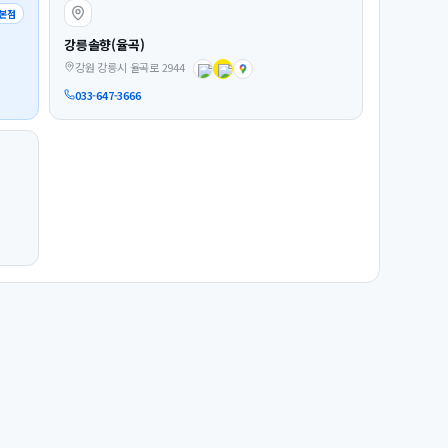
본점
강릉솔향(율곡)
강원 강릉시 율곡로 2944
033-647-3666