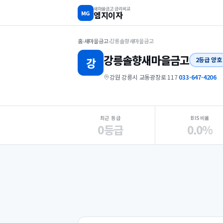
새마을금고 금리비교
MG
엠지이자
홈
›
새마을금고
›
강릉솔향새마을금고
강릉솔향
새마을금고
강
2등급 양호
강원 강릉시 교동광장로 117
·
033-647-4206
지점 핵심 지표 요약
최근 등급
BIS비율
0등급
0.0%
Loading
Ad...