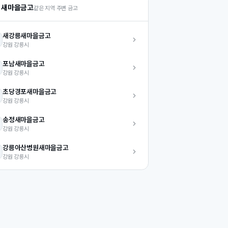
 새마을금고
같은 지역 주변 금고
새강릉
새마을금고
강원
강릉시
포남
새마을금고
강원
강릉시
초당경포
새마을금고
강원
강릉시
송정
새마을금고
강원
강릉시
강릉아산병원
새마을금고
강원
강릉시