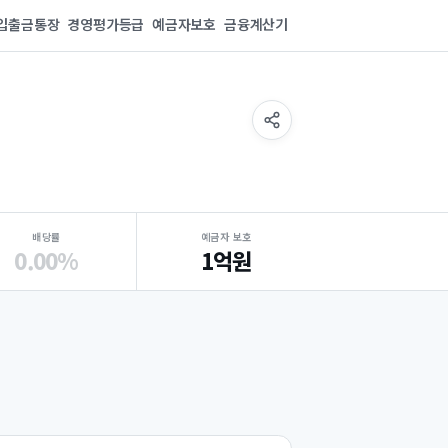
입출금통장
경영평가등급
예금자보호
금융계산기
배당률
예금자 보호
0.00%
1억원