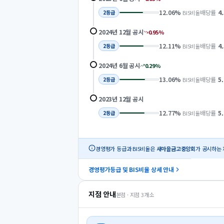
12.06
%
배당률
4
BIS비율
2
등급
2024년 12월
공시
0.95
%
12.11
%
배당률
4
BIS비율
2
등급
2024년 6월
공시
0.29
%
13.06
%
배당률
5
BIS비율
2
등급
2023년 12월
공시
12.77
%
배당률
5
BIS비율
2
등급
경영평가 등급과 BIS비율은
새마을금고중앙회
가 공시하는 
경영평가등급 및 BIS비율 상세 안내
지점 안내
본점 · 지점
3
개소