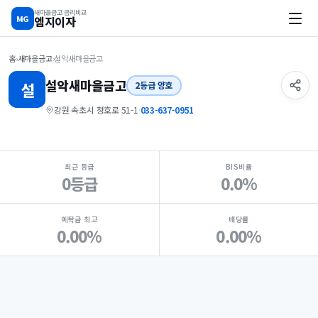
새마을금고 금리비교
MG
엠지이자
홈
›
새마을금고
›
설악새마을금고
설악
새마을금고
설
2등급 양호
강원 속초시 청호로 51-1
·
033-637-0951
지점 핵심 지표 요약
최근 등급
BIS비율
0등급
0.0%
예탁금 최고
배당률
0.00%
0.00%
Loading
Ad...