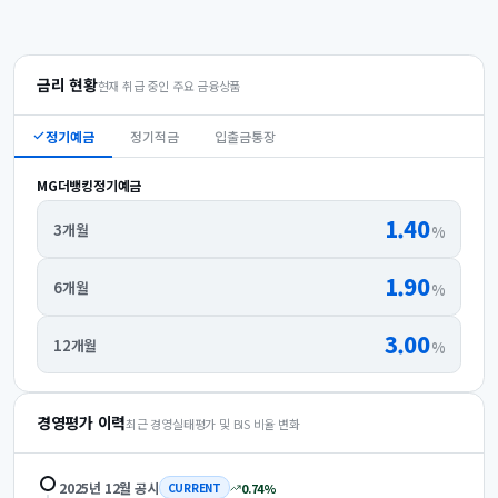
금리 현황
현재 취급 중인 주요 금융상품
정기예금
정기적금
입출금통장
MG더뱅킹정기예금
1.40
3개월
%
1.90
6개월
%
3.00
12개월
%
경영평가 이력
최근 경영실태평가 및 BIS 비율 변화
2025년 12월
공시
0.74
%
CURRENT