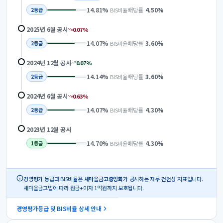
14.81
%
배당률
4.50
%
BIS비율
2
등급
2025년 6월
공시
0.07
%
14.07
%
배당률
3.60
%
BIS비율
2
등급
2024년 12월
공시
0.07
%
14.14
%
배당률
3.60
%
BIS비율
2
등급
2024년 6월
공시
0.63
%
14.07
%
배당률
4.30
%
BIS비율
2
등급
2023년 12월
공시
14.70
%
배당률
4.30
%
BIS비율
1
등급
경영평가 등급과 BIS비율은
새마을금고중앙회
가 공시하는 재무 건전성 지표입니다.
새마을금고법에 따라 원금+이자 1억원까지 보호됩니다.
경영평가등급 및 BIS비율 상세 안내