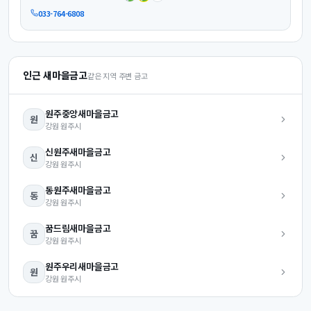
033-764-6808
인근 새마을금고
같은 지역 주변 금고
원주중앙
새마을금고
원
강원
원주시
신원주
새마을금고
신
강원
원주시
동원주
새마을금고
동
강원
원주시
꿈드림
새마을금고
꿈
강원
원주시
원주우리
새마을금고
원
강원
원주시