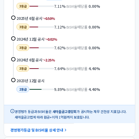
7.11
%
배당률
0.00
%
BIS비율
3
등급
2025년 6월
공시
0.50
%
7.12
%
배당률
0.00
%
BIS비율
3
등급
2024년 12월
공시
0.02
%
7.62
%
배당률
0.00
%
BIS비율
3
등급
2024년 6월
공시
2.25
%
7.64
%
배당률
4.40
%
BIS비율
3
등급
2023년 12월
공시
9.89
%
배당률
4.40
%
BIS비율
2
등급
경영평가 등급과 BIS비율은
새마을금고중앙회
가 공시하는 재무 건전성 지표입니다.
새마을금고법에 따라 원금+이자 1억원까지 보호됩니다.
경영평가등급 및 BIS비율 상세 안내