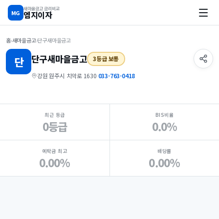
새마을금고 금리비교
MG
엠지이자
홈
›
새마을금고
›
단구새마을금고
단구
새마을금고
단
3등급 보통
강원 원주시 치악로 1630
·
033-763-0418
지점 핵심 지표 요약
최근 등급
BIS비율
0등급
0.0%
예탁금 최고
배당률
0.00%
0.00%
Loading
Ad...