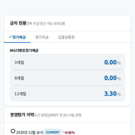
금리 현황
현재 취급 중인 주요 금융상품
정기예금
정기적금
입출금통장
MG더뱅킹정기예금
0.00
3개월
%
0.00
6개월
%
3.30
12개월
%
경영평가 이력
최근 경영실태평가 및 BIS 비율 변화
2025년 12월
공시
0.01
%
CURRENT