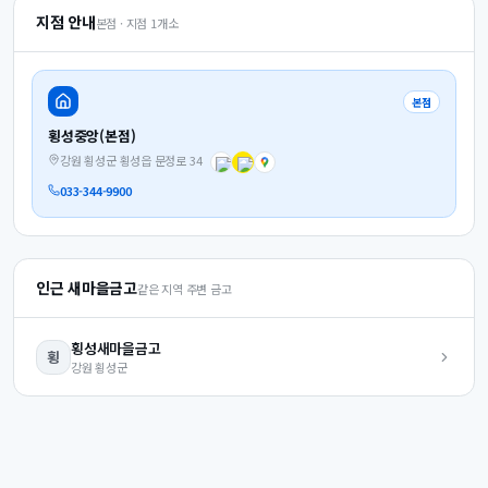
지점 안내
본점 · 지점
1
개소
본점
횡성중앙(본점)
강원 횡성군 횡성읍 문정로 34
033-344-9900
인근 새마을금고
같은 지역 주변 금고
횡성
새마을금고
횡
강원
횡성군