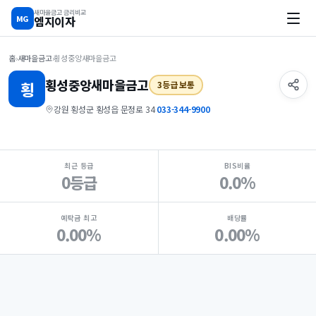
새마을금고 금리비교
MG
엠지이자
홈
›
새마을금고
›
횡성중앙새마을금고
횡성중앙
새마을금고
횡
3등급 보통
강원 횡성군 횡성읍 문정로 34
·
033-344-9900
지점 핵심 지표 요약
최근 등급
BIS비율
0등급
0.0%
예탁금 최고
배당률
0.00%
0.00%
Loading
Ad...