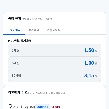
금리 현황
현재 취급 중인 주요 금융상품
정기예금
정기적금
입출금통장
MG더뱅킹정기예금
1.50
3개월
%
1.80
6개월
%
3.15
12개월
%
경영평가 이력
최근 경영실태평가 및 BIS 비율 변화
2025년 12월
공시
0.20
%
CURRENT