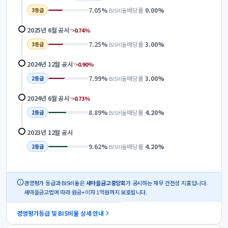
7.05
%
배당률
0.00
%
BIS비율
3
등급
2025년 6월
공시
0.74
%
7.25
%
배당률
3.00
%
BIS비율
3
등급
2024년 12월
공시
0.90
%
7.99
%
배당률
3.00
%
BIS비율
2
등급
2024년 6월
공시
0.73
%
8.89
%
배당률
4.20
%
BIS비율
2
등급
2023년 12월
공시
9.62
%
배당률
4.20
%
BIS비율
2
등급
경영평가 등급과 BIS비율은
새마을금고중앙회
가 공시하는 재무 건전성 지표입니다.
새마을금고법에 따라 원금+이자 1억원까지 보호됩니다.
경영평가등급 및 BIS비율 상세 안내