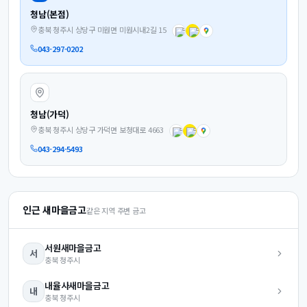
청남(본점)
충북 청주시 상당구 미원면 미원시내2길 15
043-297-0202
청남(가덕)
충북 청주시 상당구 가덕면 보청대로 4663
043-294-5493
인근 새마을금고
같은 지역 주변 금고
서원
새마을금고
서
충북
청주시
내율사
새마을금고
내
충북
청주시