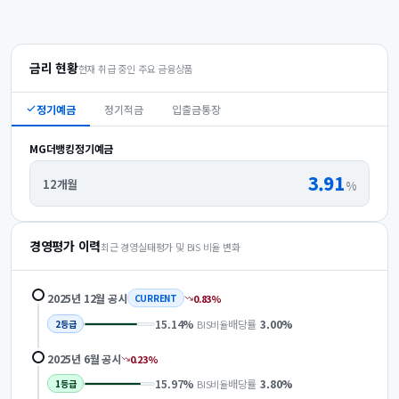
금리 현황
현재 취급 중인 주요 금융상품
정기예금
정기적금
입출금통장
MG더뱅킹정기예금
3.91
12개월
%
경영평가 이력
최근 경영실태평가 및 BIS 비율 변화
2025년 12월
공시
0.83
%
CURRENT
15.14
%
배당률
3.00
%
BIS비율
2
등급
2025년 6월
공시
0.23
%
15.97
%
배당률
3.80
%
BIS비율
1
등급