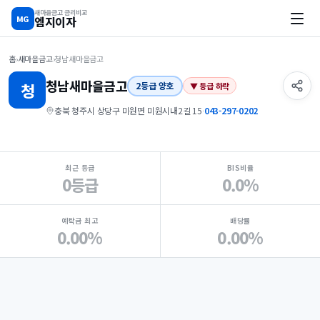
새마을금고 금리비교
MG
엠지이자
홈
›
새마을금고
›
청남새마을금고
청남
새마을금고
청
2등급 양호
▼ 등급 하락
충북 청주시 상당구 미원면 미원시내2길 15
·
043-297-0202
지점 핵심 지표 요약
최근 등급
BIS비율
0등급
0.0%
예탁금 최고
배당률
0.00%
0.00%
Loading
Ad...