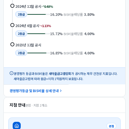
2024년 12월
공시
0.48
%
16.20
%
배당률
3.80
%
BIS비율
2
등급
2024년 6월
공시
1.13
%
15.72
%
배당률
4.00
%
BIS비율
2
등급
2023년 12월
공시
16.85
%
배당률
4.00
%
BIS비율
2
등급
경영평가 등급과 BIS비율은
새마을금고중앙회
가 공시하는 재무 건전성 지표입니다.
새마을금고법에 따라 원금+이자 1억원까지 보호됩니다.
경영평가등급 및 BIS비율 상세 안내
지점 안내
본점 · 지점
2
개소
본점