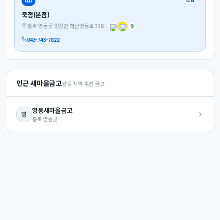
묵정(본점)
충북 영동군 양강면 학산영동로 338
043-743-7822
인근 새마을금고
같은 지역 주변 금고
영동
새마을금고
영
충북
영동군