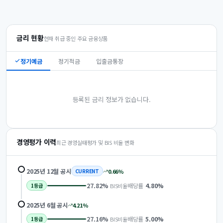
금리 현황
현재 취급 중인 주요 금융상품
정기예금
정기적금
입출금통장
등록된 금리 정보가 없습니다.
경영평가 이력
최근 경영실태평가 및 BIS 비율 변화
2025년 12월
공시
0.66
%
CURRENT
27.82
%
배당률
4.80
%
BIS비율
1
등급
2025년 6월
공시
4.21
%
27.16
%
배당률
5.00
%
BIS비율
1
등급