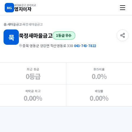
새마을금고 금리비교
MG
엠지이자
홈
›
새마을금고
›
묵정새마을금고
묵정
새마을금고
묵
1등급 우수
충북 영동군 양강면 학산영동로 338
·
043-743-7822
지점 핵심 지표 요약
최근 등급
BIS비율
0등급
0.0%
예탁금 최고
배당률
0.00%
0.00%
Loading
Ad...