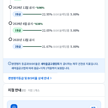
2024년 12월
공시
0.90
%
22.95
%
배당률
5.00
%
BIS비율
2
등급
2024년 6월
공시
0.38
%
22.05
%
배당률
5.00
%
BIS비율
1
등급
2023년 12월
공시
21.67
%
배당률
5.00
%
BIS비율
2
등급
경영평가 등급과 BIS비율은
새마을금고중앙회
가 공시하는 재무 건전성 지표입니다.
새마을금고법에 따라 원금+이자 1억원까지 보호됩니다.
경영평가등급 및 BIS비율 상세 안내
지점 안내
본점 · 지점
1
개소
본점